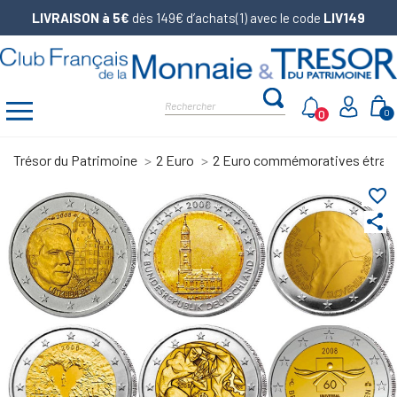
LIVRAISON à 5€
dès 149€ d’achats(1) avec le code
LIV149
0
0
Trésor du Patrimoine
2 Euro
2 Euro commémoratives étran
favorite_border
share