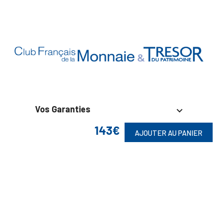
Vos Garanties

143€
AJOUTER AU PANIER
En Savoir Plus

Retrouvez Aussi

Suivez-Nous