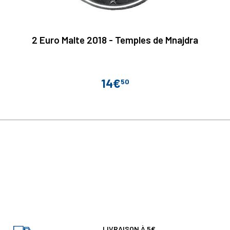
2 Euro Malte 2018 - Temples de Mnajdra
14€
50
Prix
LIVRAISON À 5€