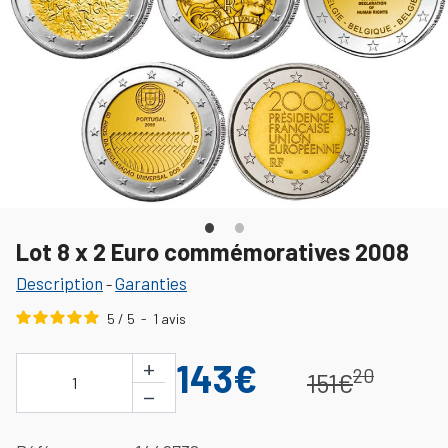
Lot 8 x 2 Euro commémoratives 2008
Description
Garanties
-
5
/
5
-
1
avis
+
143€
20
151€
1
−