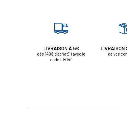
LIVRAISON À 5€
LIVRAISON
dès 149€ d'achat(1) avec le
de vos c
code LIV149