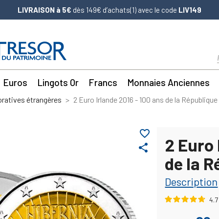
LIVRAISON à 5€
dès 149€ d’achats(1) avec le code
LIV149
Euros
Lingots Or
Francs
Monnaies Anciennes
atives étrangères
2 Euro Irlande 2016 - 100 ans de la République
favorite_border
2 Euro 
share
de la 
Description
4.7