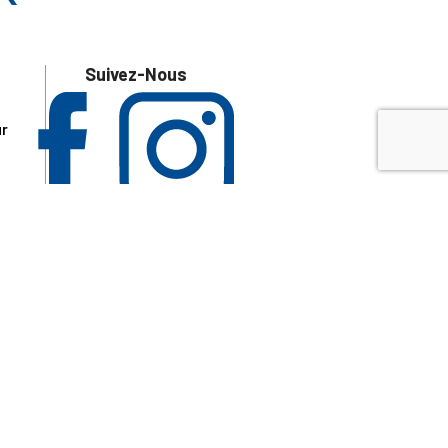
Suivez-Nous
ur
 les
aire
disponibles.