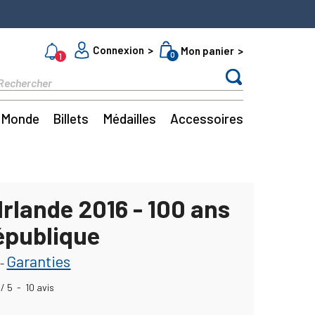
Connexion
Mon panier
0
1
Monde
Billets
Médailles
Accessoires
Irlande 2016 - 100 ans
République
Garanties
-
/
5
-
10
avis