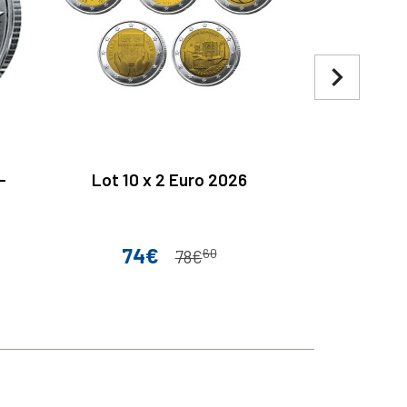
navigate_next
-
Lot 10 x 2 Euro 2026
Lot 2 x 2 E
74€
11
60
Prix
Prix de base
Pri
78€