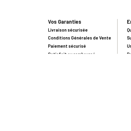
Vos Garanties
E
Livraison sécurisée
Q
Conditions Générales de Vente
S
Paiement sécurisé
U
Satisfait ou remboursé
R
N
N
Toute comma