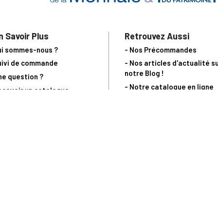
n Savoir Plus
Retrouvez Aussi
ui sommes-nous ?
- Nos Précommandes
uivi de commande
- Nos articles d'actualité s
notre Blog !
ne question ?
- Notre catalogue en ligne
ecevoir un catalogue
- Les objets de collection &
ous contacter
livres sur notre site parten
os partenaires
L’Homme Moderne
nde est sujette à notre acceptation et livrable dans la limite des stocks 