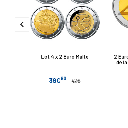
navigate_before
Lot 4 x 2 Euro Malte
2 Euro
de la
90
39€
Prix
Prix de base
42€