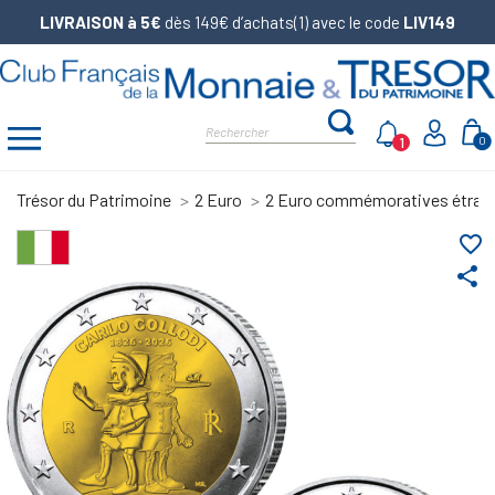
LIVRAISON à 5€
dès 149€ d’achats(1) avec le code
LIV149
1
0
Trésor du Patrimoine
2 Euro
2 Euro commémoratives étran
favorite_border
share