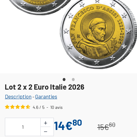
Lot 2 x 2 Euro Italie 2026
Description
Garanties
-
4.6
/
5
-
10
avis
80
+
14€
60
15€
1
−