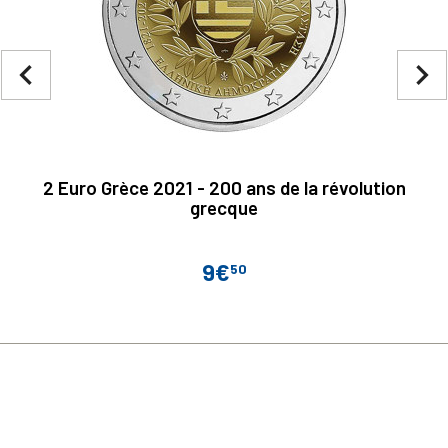
navigate_before
navigate_next
2 Euro Grèce 2021 - 200 ans de la révolution
grecque
9€
50
Prix