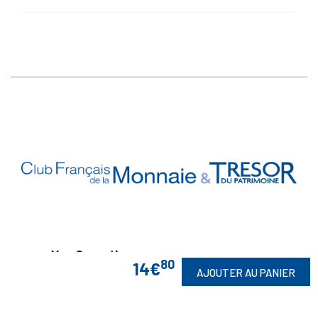
Vos Garanties

80
14€
AJOUTER AU PANIER
En Savoir Plus
