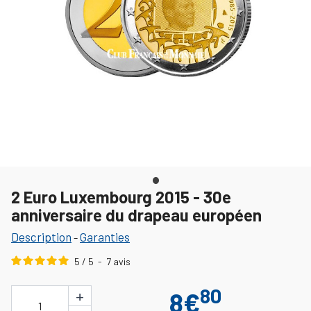
2 Euro Luxembourg 2015 - 30e
anniversaire du drapeau européen
Description
Garanties
-
5
/
5
-
7
avis
80
+
8€
1