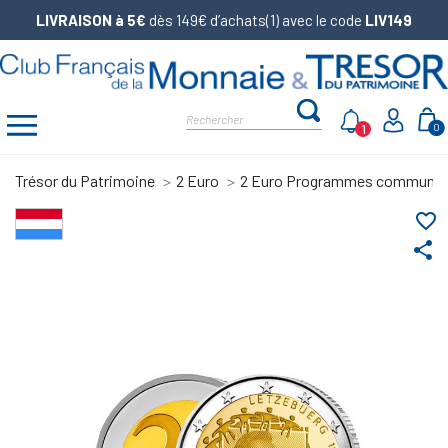
LIVRAISON à 5€
dès 149€ d’achats(1) avec le code
LIV149
1
0
Trésor du Patrimoine
2 Euro
2 Euro Programmes communs
favorite_border
share