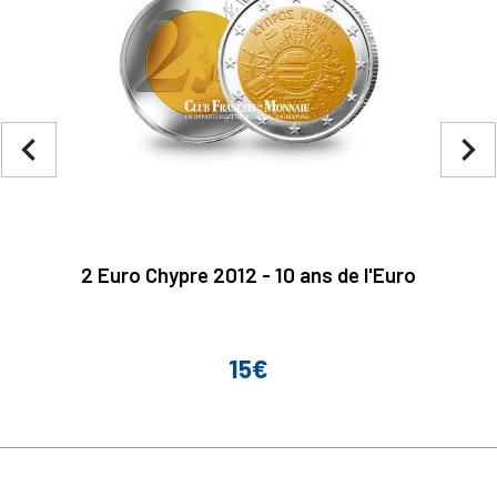
navigate_before
navigate_next
2 Euro Chypre 2012 - 10 ans de l'Euro
15€
Prix