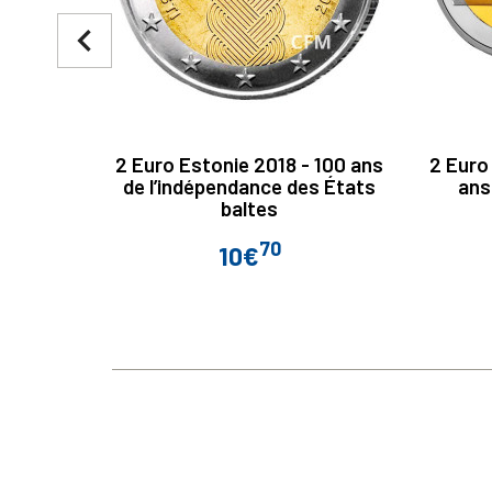
navigate_before
2 Euro Estonie 2018 - 100 ans
2 Euro
de l’indépendance des États
ans
baltes
70
10€
Prix