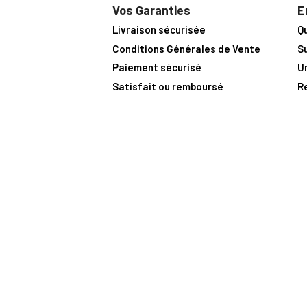
Vos Garanties
E
Livraison sécurisée
Q
Conditions Générales de Vente
S
Paiement sécurisé
U
Satisfait ou remboursé
R
N
N
Toute comma
(1) Avec le code Privilège
LIV149
vous bénéficiez de