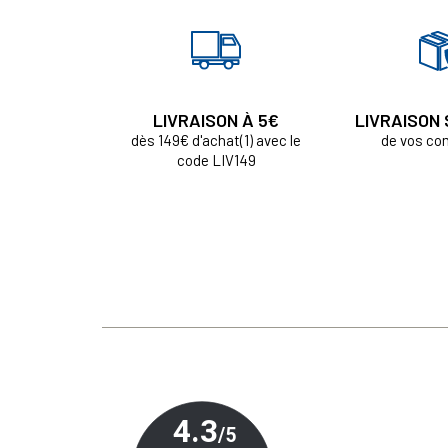
LIVRAISON À 5€
LIVRAISON
dès 149€ d'achat(1) avec le
de vos c
code LIV149