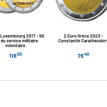
 Luxembourg 2017 - 50
2 Euro Grèce 2023 -
 du service militaire
Constantin Carathéodor
volontaire
20
40
11€
7€
Prix
Prix