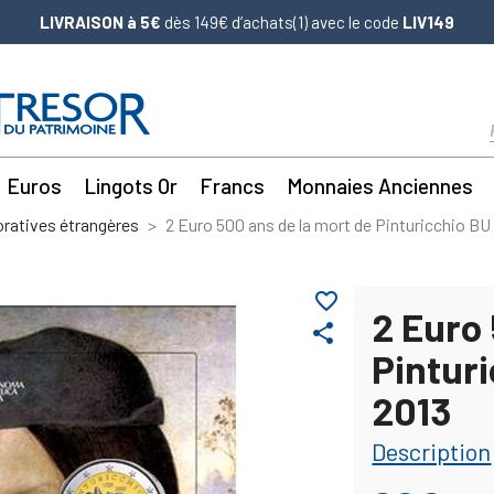
LIVRAISON à 5€
dès 149€ d’achats(1) avec le code
LIV149
Euros
Lingots Or
Francs
Monnaies Anciennes
atives étrangères
2 Euro 500 ans de la mort de Pinturicchio BU 
favorite_border
2 Euro 
share
Pinturi
2013
Description