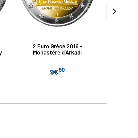
navigate_next
2 Euro Grèce 2016 -
2 Euro Por
y
Monastère d’Arkadi
olympi
90
9€
Prix