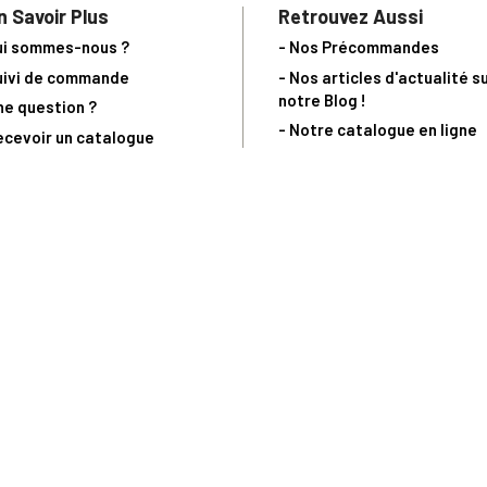
n Savoir Plus
Retrouvez Aussi
ui sommes-nous ?
- Nos Précommandes
uivi de commande
- Nos articles d'actualité s
notre Blog !
ne question ?
- Notre catalogue en ligne
ecevoir un catalogue
- Les objets de collection &
ous contacter
livres sur notre site parten
os partenaires
L’Homme Moderne
nde est sujette à notre acceptation et livrable dans la limite des stocks 
 la livraison à 5 Euros dès 149 Euros d’achat, pour toute commande passée 
précommandes. Code non cumulable avec tout autre Code Privilège.