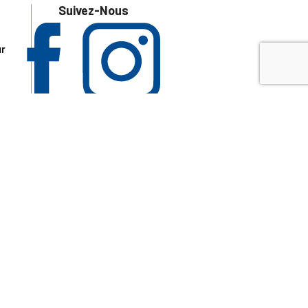
Suivez-Nous
ur
 les
aire
disponibles.
sur le site tresordupatrimoine.fr, hors produits en