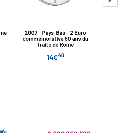
ème
2007 - Pays-Bas - 2 Euro
2 Euro Itali
commémorative 50 ans du
l'Union
Traité de Rome
Mo
40
14€
Prix