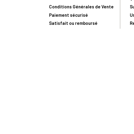
Conditions Générales de Vente
S
Paiement sécurisé
U
Satisfait ou remboursé
R
N
N
Toute comma
(1) Avec le code Privilège
LIV149
vous bénéficiez de