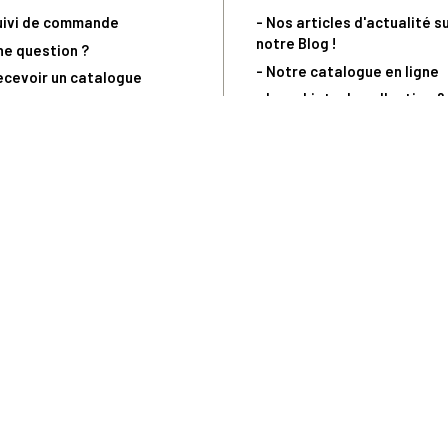
uivi de commande
- Nos articles d'actualité s
notre Blog !
ne question ?
- Notre catalogue en ligne
ecevoir un catalogue
- Les objets de collection &
ous contacter
livres sur notre site parten
os partenaires
L’Homme Moderne
nde est sujette à notre acceptation et livrable dans la limite des stocks 
 la livraison à 5 Euros dès 149 Euros d’achat, pour toute commande passée 
précommandes. Code non cumulable avec tout autre Code Privilège.
(a) 0 892 680 165 : 0,40€/min + prix d'un appel