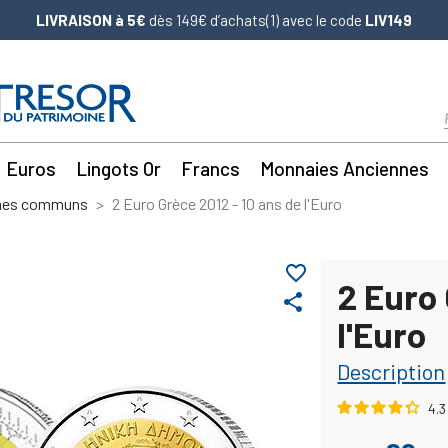
LIVRAISON à 5€
dès 149€ d’achats(1) avec le code
LIV149
Euros
Lingots Or
Francs
Monnaies Anciennes
mes communs
2 Euro Grèce 2012 - 10 ans de l'Euro
favorite_border
2 Euro 
share
l'Euro
Description
4.3