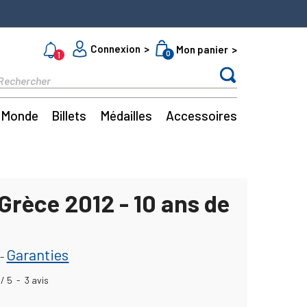
Connexion
Mon panier
0
1
Monde
Billets
Médailles
Accessoires
Grèce 2012 - 10 ans de
Garanties
-
/
5
-
3
avis