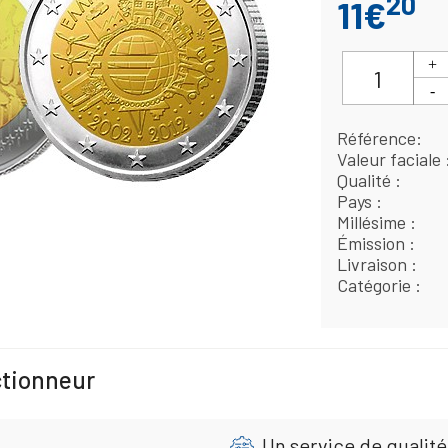
20
11€
Référence
Valeur faciale
Qualité
Pays
Millésime
Émission
Livraison
Catégorie
ctionneur
Un service de qualité