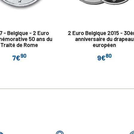
 - Belgique - 2 Euro
2 Euro Belgique 2015 - 30
émorative 50 ans du
anniversaire du drapeau
Traité de Rome
européen
90
80
7€
9€
Prix
Prix