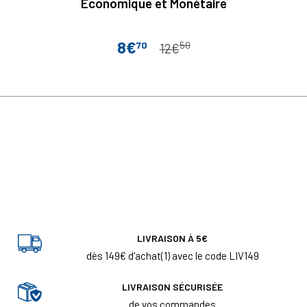
Economique et Monétaire
8€
70
50
Prix
Prix de base
12€
LIVRAISON À 5€
dès 149€ d'achat(1) avec le code LIV149
LIVRAISON SÉCURISÉE
de vos commandes