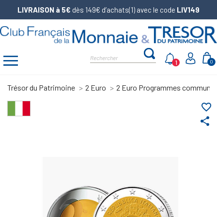
LIVRAISON à 5€
dès 149€ d’achats(1) avec le code
LIV149
1
0
Trésor du Patrimoine
2 Euro
2 Euro Programmes communs
favorite_border
share