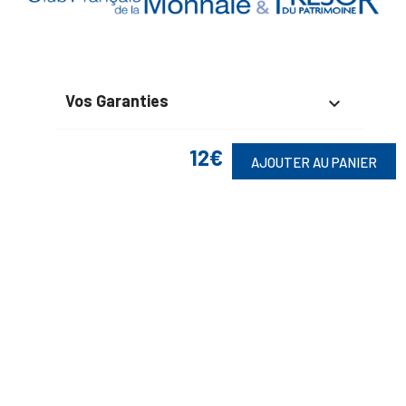
Vos Garanties

En Savoir Plus

12€
AJOUTER AU PANIER
Retrouvez Aussi

Suivez-Nous