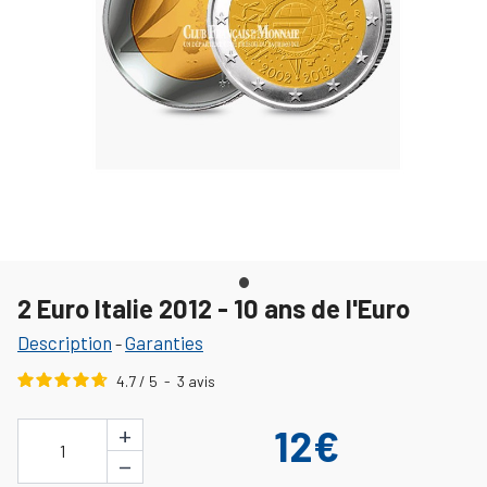
2 Euro Italie 2012 - 10 ans de l'Euro
Description
Garanties
-
4.7
/
5
-
3
avis
+
12€
1
−