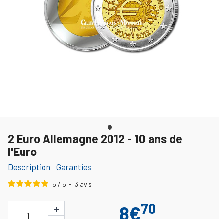
2 Euro Allemagne 2012 - 10 ans de
l'Euro
Description
Garanties
-
5
/
5
-
3
avis
70
+
8€
1