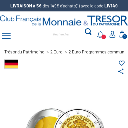
LIVRAISON à 5€
dès 149€ d’achats(1) avec le code
LIV149
1
0
Trésor du Patrimoine
2 Euro
2 Euro Programmes communs
favorite_border
share