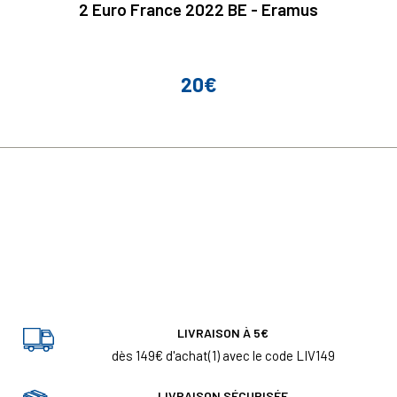
2 Euro France 2022 BE - Eramus
20€
Prix
LIVRAISON À 5€
dès 149€ d'achat(1) avec le code LIV149
LIVRAISON SÉCURISÉE