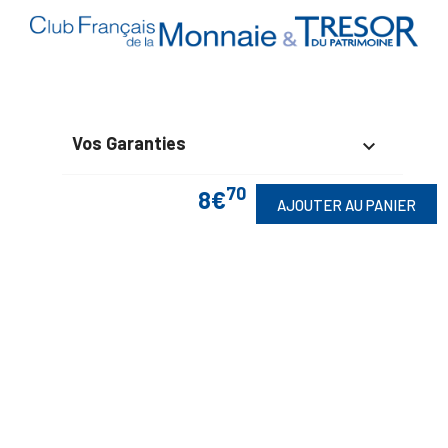
Vos Garanties

70
En Savoir Plus
8€

AJOUTER AU PANIER
Retrouvez Aussi

Suivez-Nous