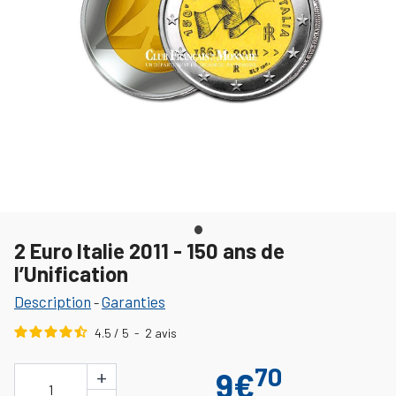
2 Euro Italie 2011 - 150 ans de
l’Unification
Description
Garanties
-
4.5
/
5
-
2
avis
70
+
9€
1