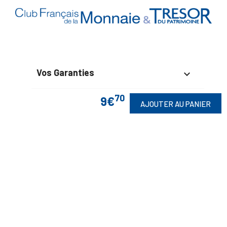
Vos Garanties

70
En Savoir Plus
9€

AJOUTER AU PANIER
Retrouvez Aussi

Suivez-Nous