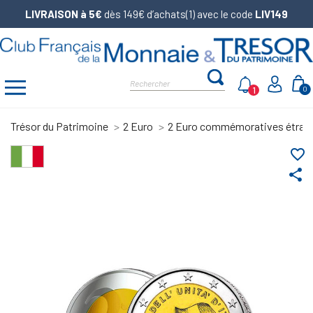
LIVRAISON à 5€
dès 149€ d’achats(1) avec le code
LIV149
1
0
Trésor du Patrimoine
2 Euro
2 Euro commémoratives étran
favorite_border
share