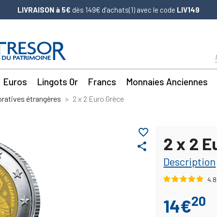
LIVRAISON à 5€
dès 149€ d’achats(1) avec le code
LIV149
Euros
Lingots Or
Francs
Monnaies Anciennes
atives étrangères
2 x 2 Euro Grèce
favorite_border
2 x 2 E
share
Description
4.8
20
14€