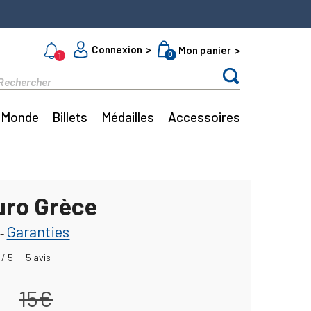
Connexion
Mon panier
0
1
Monde
Billets
Médailles
Accessoires
uro Grèce
Garanties
-
/
5
-
5
avis
15€