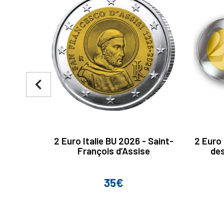
navigate_before
2 Euro Italie BU 2026 - Saint-
2 Euro
François d’Assise
des
35€
Prix