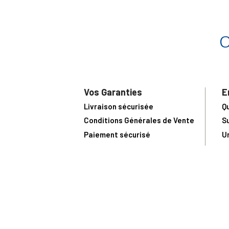
Vos Garanties
E
Livraison sécurisée
Q
Conditions Générales de Vente
S
Paiement sécurisé
U
Satisfait ou remboursé
R
N
N