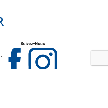
Suivez-Nous
ur
 les
aire