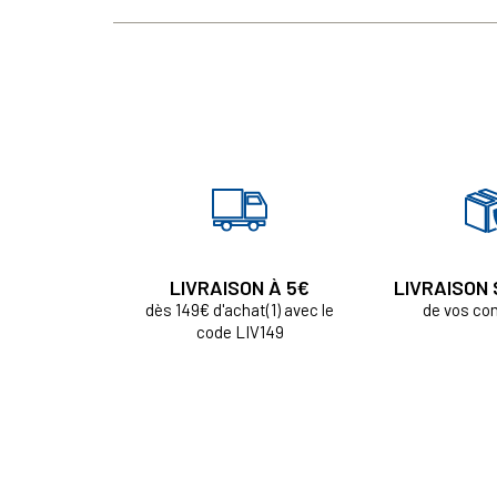
LIVRAISON À 5€
LIVRAISON
dès 149€ d'achat(1) avec le
de vos c
code LIV149