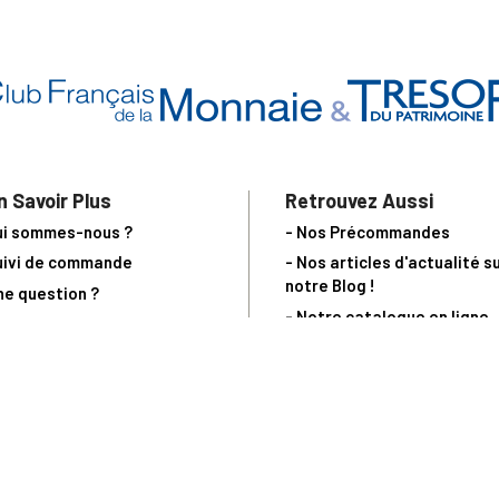
n Savoir Plus
Retrouvez Aussi
ui sommes-nous ?
- Nos Précommandes
uivi de commande
- Nos articles d'actualité s
notre Blog !
ne question ?
- Notre catalogue en ligne
ecevoir un catalogue
- Les objets de collection &
ous contacter
livres sur notre site parten
os partenaires
L’Homme Moderne