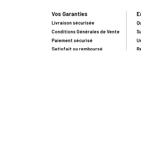
Vos Garanties
E
Livraison sécurisée
Q
Conditions Générales de Vente
S
Paiement sécurisé
U
Satisfait ou remboursé
R
N
N
Toute comma