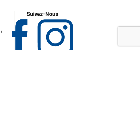
Suivez-Nous
ur
 les
aire
disponibles.