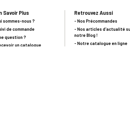
n Savoir Plus
Retrouvez Aussi
ui sommes-nous ?
- Nos Précommandes
uivi de commande
- Nos articles d'actualité s
notre Blog !
ne question ?
- Notre catalogue en ligne
ecevoir un catalogue
- Les objets de collection &
ous contacter
livres sur notre site parten
os partenaires
L’Homme Moderne
nde est sujette à notre acceptation et livrable dans la limite des stocks 