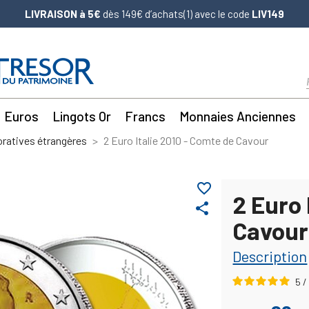
LIVRAISON à 5€
dès 149€ d’achats(1) avec le code
LIV149
Euros
Lingots Or
Francs
Monnaies Anciennes
atives étrangères
2 Euro Italie 2010 - Comte de Cavour
favorite_border
2 Euro 
share
Cavour
Description
5
/