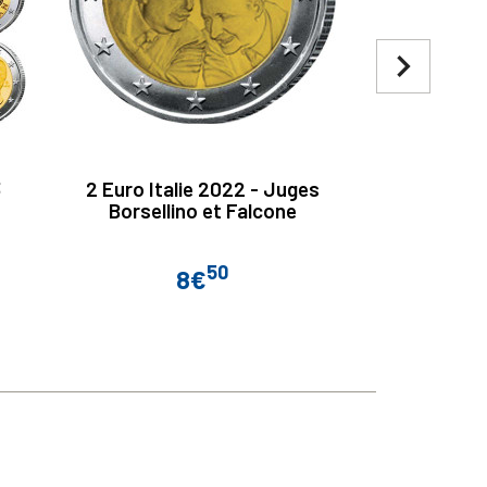
navigate_next
3
2 Euro Italie 2022 - Juges
2 Euro Grèc
Borsellino et Falcone
de la Bata
50
8€
Prix