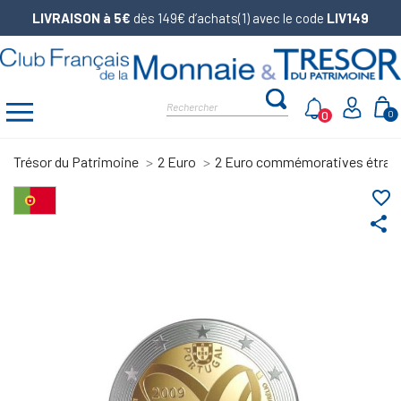
LIVRAISON à 5€
dès 149€ d’achats(1) avec le code
LIV149
0
0
Trésor du Patrimoine
2 Euro
2 Euro commémoratives étran
favorite_border
share