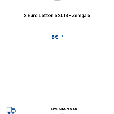
2 Euro Lettonie 2018 - Zemgale
8€
60
Prix
LIVRAISON À 5€