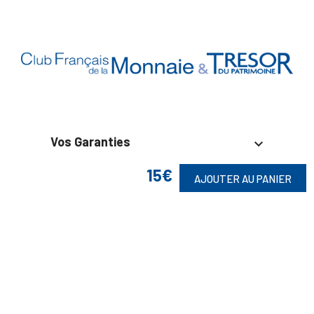
Vos Garanties

15€
En Savoir Plus

AJOUTER AU PANIER
Retrouvez Aussi

Suivez-Nous