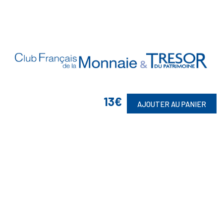
13€
AJOUTER AU PANIER
Vos Garanties

En Savoir Plus

Retrouvez Aussi
