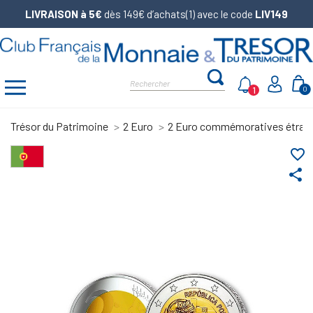
LIVRAISON à 5€
dès 149€ d’achats(1) avec le code
LIV149
1
0
Trésor du Patrimoine
2 Euro
2 Euro commémoratives étran
favorite_border
share