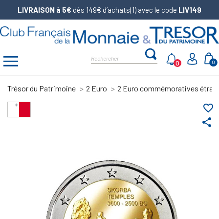
LIVRAISON à 5€
dès 149€ d’achats(1) avec le code
LIV149
0
0
Trésor du Patrimoine
2 Euro
2 Euro commémoratives étran
favorite_border
share