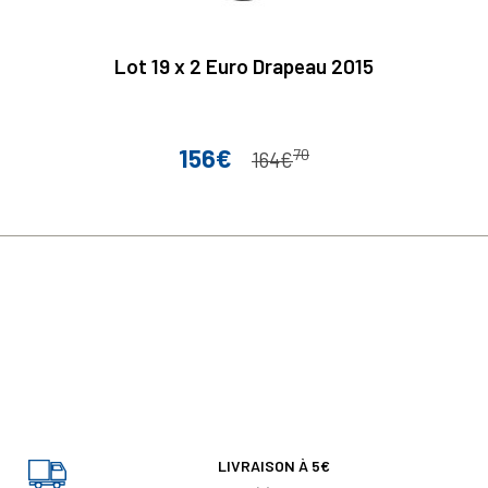
Lot 19 x 2 Euro Drapeau 2015
156€
70
Prix
Prix de base
164€
LIVRAISON À 5€