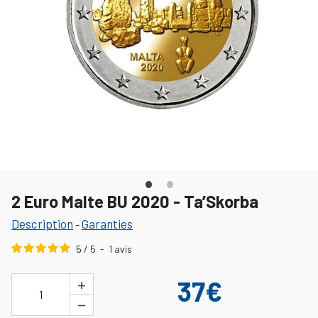
2 Euro Malte BU 2020 - Ta’Skorba
Description
Garanties
-
5
/
5
-
1
avis
+
37€
1
−