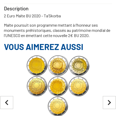
Description
2 Euro Malte BU 2020 - Ta’Skorba
Malte poursuit son programme mettant à l’honneur ses
monuments préhistoriques, classés au patrimoine mondial de
l’UNESCO en émettant cette nouvelle 2€ BU 2020.
VOUS AIMEREZ AUSSI
navigate_before
navigate_next