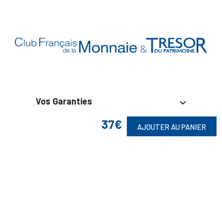
Vos Garanties

37€
En Savoir Plus

AJOUTER AU PANIER
Retrouvez Aussi

Suivez-Nous