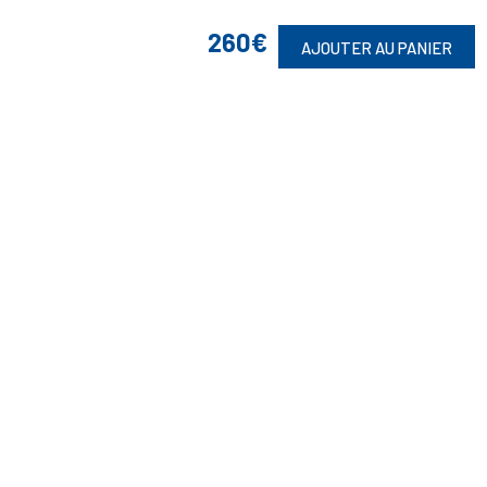
260€
AJOUTER AU PANIER
Suivez-Nous
Toute commande est sujette à notre acceptation et livrable dans la
limite des stocks disponibles.