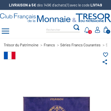
LIVRAISON à 5€
dès 149€ d’achats(1) avec le code
LIV149
1
0
Trésor du Patrimoine
Francs
Séries Francs Courantes
Sér
favorite_border
share