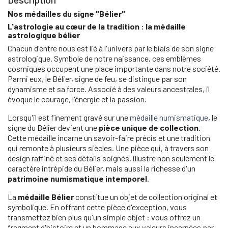
Nos médailles du signe "Bélier"
L'astrologie au cœur de la tradition : la médaille
astrologique bélier
Chacun d'entre nous est lié à l'univers par le biais de son signe
astrologique. Symbole de notre naissance, ces emblèmes
cosmiques occupent une place importante dans notre société.
Parmi eux, le Bélier, signe de feu, se distingue par son
dynamisme et sa force. Associé à des valeurs ancestrales, il
évoque le courage, l'énergie et la passion.
Lorsqu'il est finement gravé sur une
médaille numismatique
, le
signe du Bélier devient une
pièce unique de collection
.
Cette médaille incarne un savoir-faire précis et une tradition
qui remonte à plusieurs siècles. Une pièce qui, à travers son
design raffiné et ses détails soignés, illustre non seulement le
caractère intrépide du Bélier, mais aussi la richesse d'un
patrimoine numismatique intemporel
.
La
médaille Bélier
constitue un objet de collection original et
symbolique. En offrant cette pièce d'exception, vous
transmettez bien plus qu'un simple objet : vous offrez un
fragment d'histoire et un hommage aux valeurs incarnées par