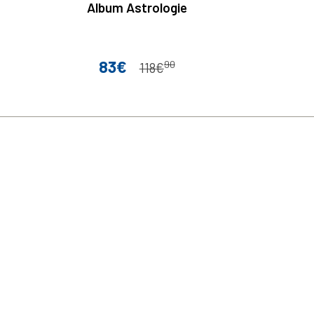
Album Astrologie
83€
90
Prix
Prix de base
118€