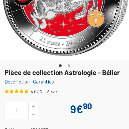
Pièce de collection Astrologie - Bélier
Description
Garanties
-
4.6
/
5
-
8
avis
90
+
9€
1
−