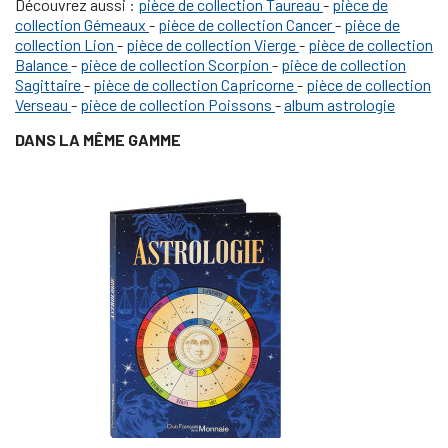
Découvrez aussi :
pièce de collection Taureau
-
pièce de
collection Gémeaux
-
pièce de collection Cancer
-
pièce de
collection Lion
-
pièce de collection Vierge
-
pièce de collection
Balance
-
pièce de collection Scorpion
-
pièce de collection
Sagittaire
-
pièce de collection Capricorne
-
pièce de collection
Verseau
-
pièce de collection Poissons
-
album astrologie
DANS LA MÊME GAMME