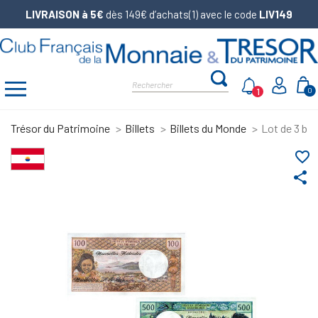
LIVRAISON à 5€
dès 149€ d’achats(1) avec le code
LIV149
1
0
Trésor du Patrimoine
Billets
Billets du Monde
Lot de 3 bil
favorite_border
share