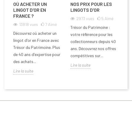
OÙ ACHETER UN
NOS PRIX POUR LES
L
LINGOT D'OR EN
LINGOTS D'OR
L
FRANCE ?
2973
vues
5
Aimé
13818
vues
7
Aimé
Trésor du Patrimoine :
Tr
Découvrez où acheter un
votre référence pour les
ex
lingot d'or en France avec
collectionneurs depuis 40
de
Trésor du Patrimoine. Plus
ans. Découvrez nos offres
Co
de 40 ans d'expertise pour
compétitives sur...
va
des achats...
Lire la suite
Li
Lire la suite