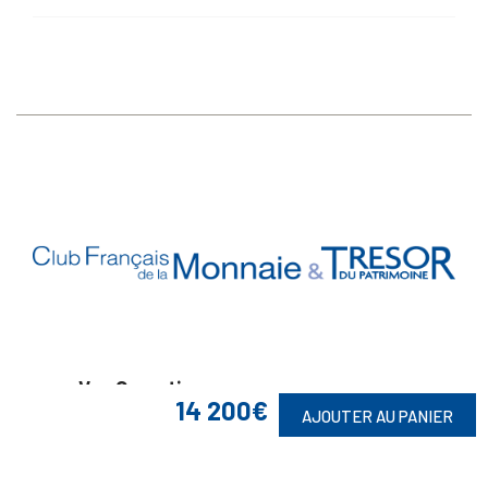
Vos Garanties

14 200€
AJOUTER AU PANIER
En Savoir Plus
