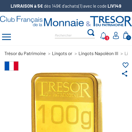
LIVRAISON à 5€
dès 149€ d’achats(1) avec le code
LIV149
1
0
Trésor du Patrimoine
Lingots or
Lingots Napoléon III
Lin
favorite_border
share