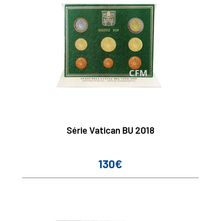
Série Vatican BU 2018
130€
Prix