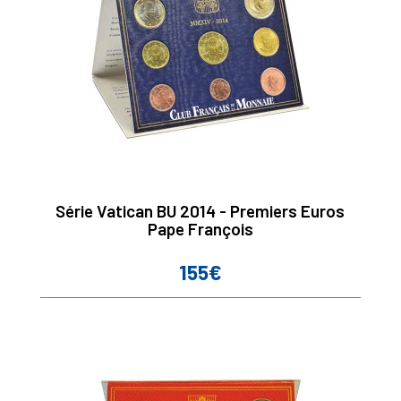
Série Vatican BU 2014 - Premiers Euros
Pape François
155€
Prix