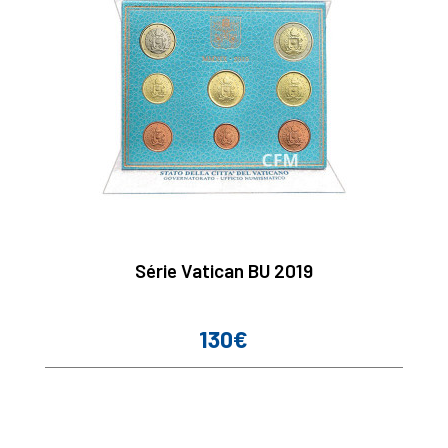
Série Vatican BU 2019
130€
Prix