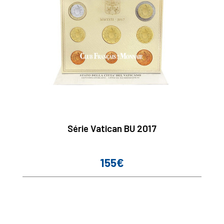
Série Vatican BU 2017
155€
Prix