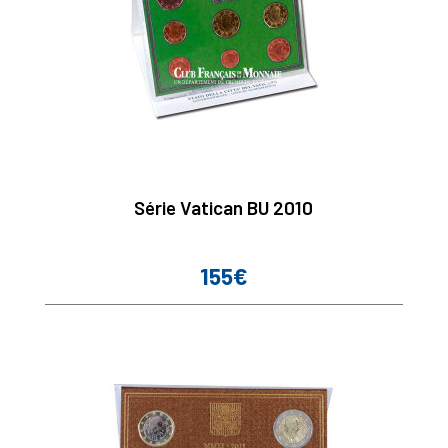
Série Vatican BU 2010
155€
Prix