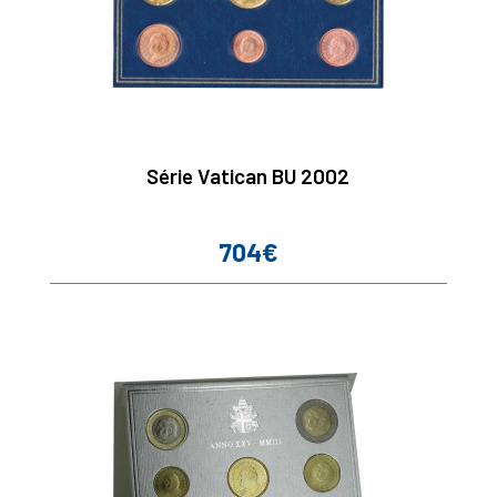
Série Vatican BU 2002
704€
Prix