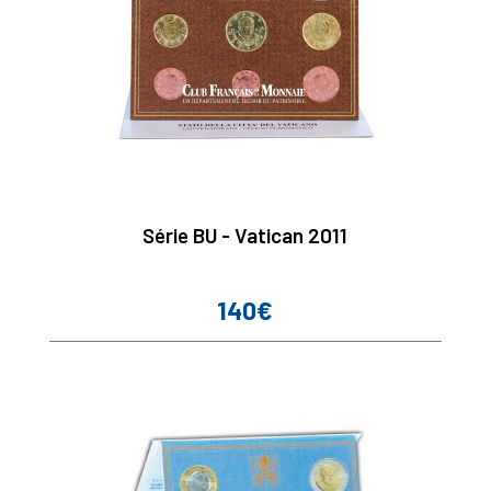
Série BU - Vatican 2011
140€
Prix