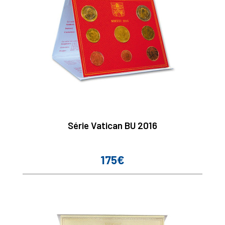
Série Vatican BU 2016
175€
Prix