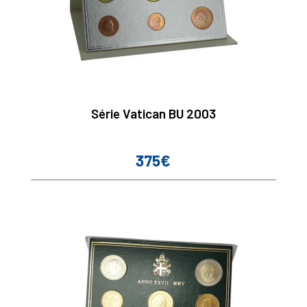
Série Vatican BU 2003
375€
Prix