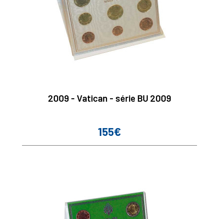
2009 - Vatican - série BU 2009
155€
Prix