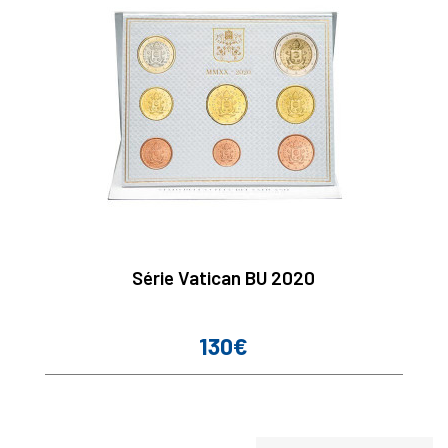
Série Vatican BU 2020
130€
Prix