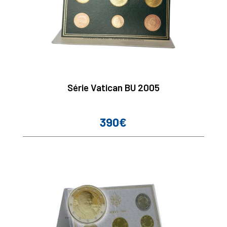
Série Vatican BU 2005
390€
Prix