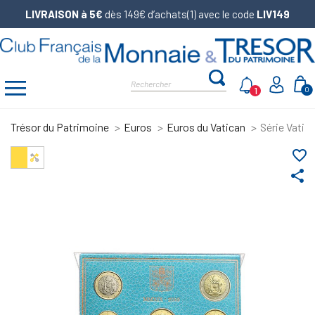
LIVRAISON à 5€
dès 149€ d’achats(1) avec le code
LIV149
1
0
Trésor du Patrimoine
Euros
Euros du Vatican
Série Vatic
favorite_border
share