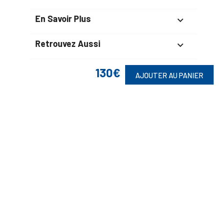
En Savoir Plus

Retrouvez Aussi

130€
AJOUTER AU PANIER
Suivez-Nous