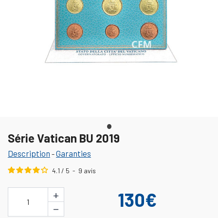
Série Vatican BU 2019
Description
Garanties
-
4.1
/
5
-
9
avis
+
130€
1
−