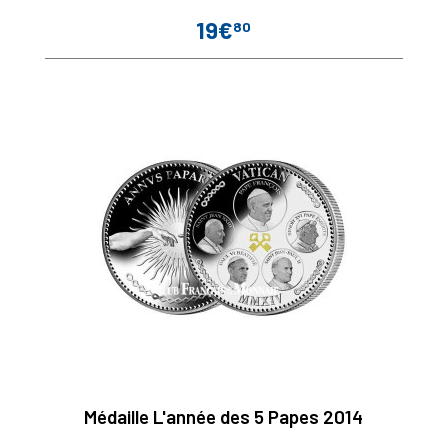
19€
80
Prix
Médaille L'année des 5 Papes 2014