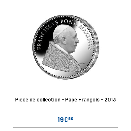
Pièce de collection - Pape François - 2013
19€
80
Prix