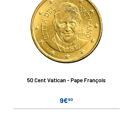
50 Cent Vatican - Pape François
9€
90
Prix