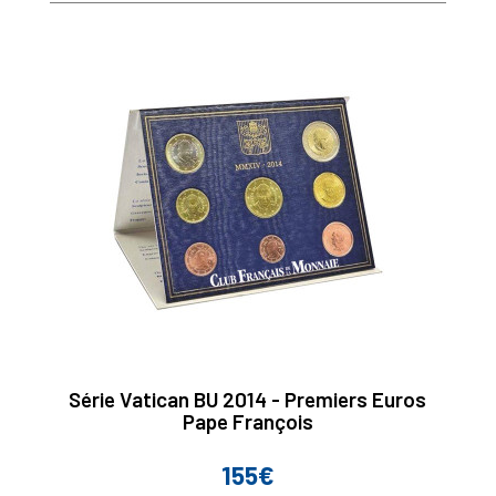
Série Vatican BU 2014 - Premiers Euros
Pape François
155€
Prix