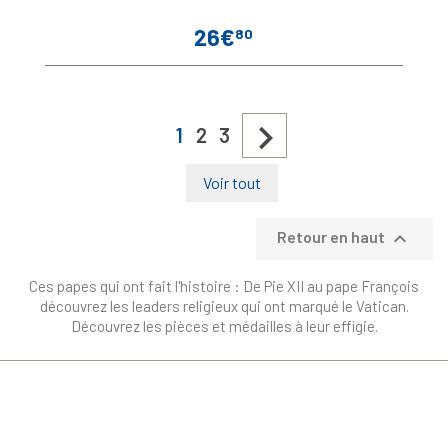
26€
80
Prix

1
2
3
Voir tout

Retour en haut
Ces papes qui ont fait l'histoire : De Pie XII au pape François
découvrez les leaders religieux qui ont marqué le Vatican.
Découvrez les pièces et médailles à leur effigie.