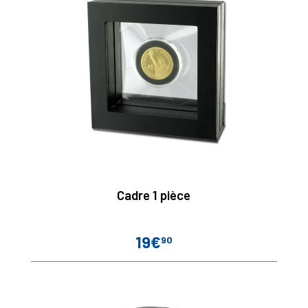
Cadre 1 pièce
19€
90
Prix