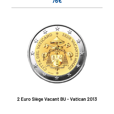
76€
Prix
2 Euro Siège Vacant BU - Vatican 2013