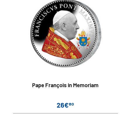
Pape François in Memoriam
26€
80
Prix