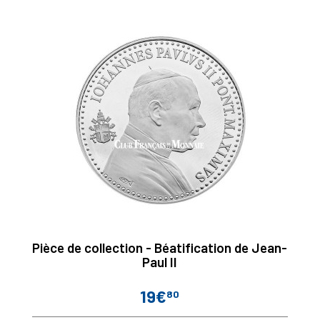
Pièce de collection - Béatification de Jean-
Paul II
19€
80
Prix