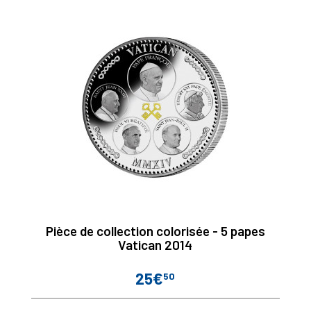
Pièce de collection colorisée - 5 papes
Vatican 2014
25€
50
Prix