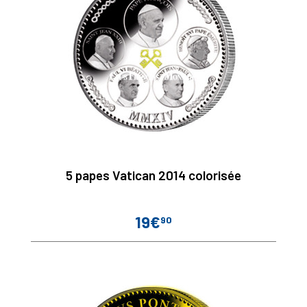
5 papes Vatican 2014 colorisée
19€
90
Prix