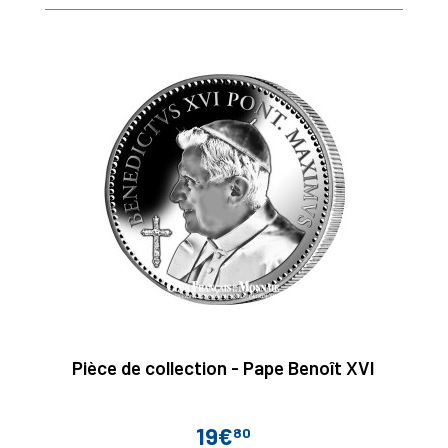
Pièce de collection - Pape Benoît XVI
19€
80
Prix