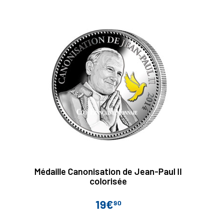
Médaille Canonisation de Jean-Paul II
colorisée
19€
90
Prix