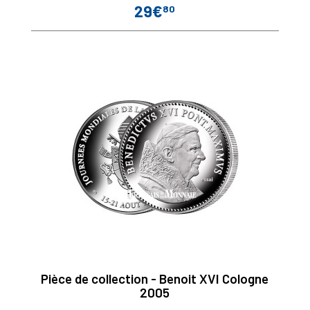
29€
80
Prix
Pièce de collection - Benoit XVI Cologne
2005