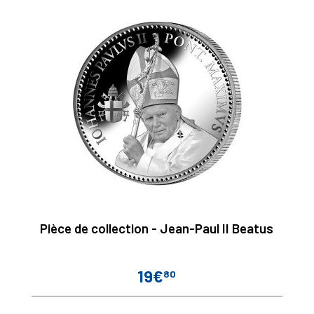
Pièce de collection - Jean-Paul II Beatus
19€
80
Prix