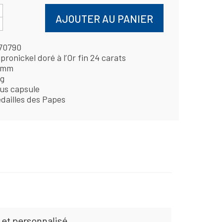
AJOUTER AU PANIER
70790
pronickel doré à l’Or fin 24 carats
 mm
 g
us capsule
dailles des Papes
 et personnalisé