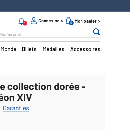
Connexion
Mon panier
0
1
Monde
Billets
Médailles
Accessoires
e collection dorée -
éon XIV
Garanties
-