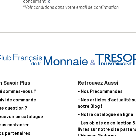
concernant
ici
*Voir conditions dans votre email de confirmation
n Savoir Plus
Retrouvez Aussi
ui sommes-nous ?
- Nos Précommandes
uivi de commande
- Nos articles d'actualité s
notre Blog !
ne question ?
- Notre catalogue en ligne
ecevoir un catalogue
- Les objets de collection &
ous contacter
livres sur notre site parten
os partenaires
L’Homme Moderne