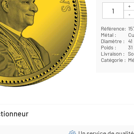
Référence
15
Métal
Cu
Diamètre
41
Poids
31
Livraison
So
Catégorie
Mé
ctionneur
Un service de qualité