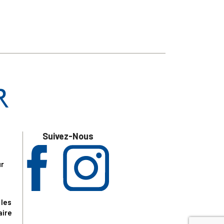
Suivez-Nous
ur
 les
aire