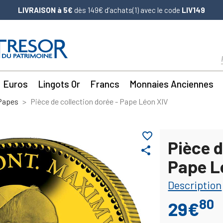
LIVRAISON à 5€
dès 149€ d’achats(1) avec le code
LIV149
Euros
Lingots Or
Francs
Monnaies Anciennes
 Papes
Pièce de collection dorée - Pape Léon XIV
favorite_border
Pièce d
share
Pape L
Description
80
29€