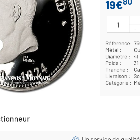
80
19€
Référence
75
Métal
Cu
Diamètre
41
Poids
31
Tranche
Ca
Livraison
So
Catégorie
Mé
ctionneur
Un service de qualité