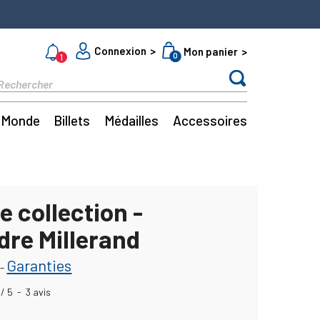
Connexion
Mon panier
0
1
Monde
Billets
Médailles
Accessoires
e collection -
dre Millerand
Garanties
-
/
5
-
3
avis