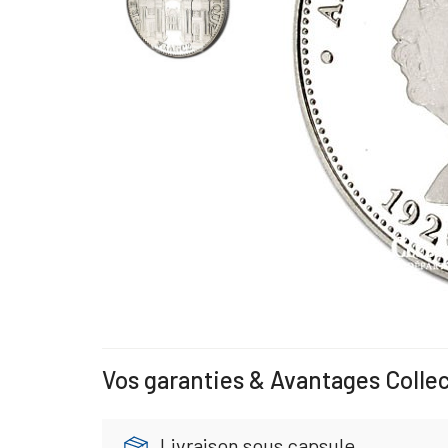
Vos garanties & Avantages Colle
Livraison sous capsule