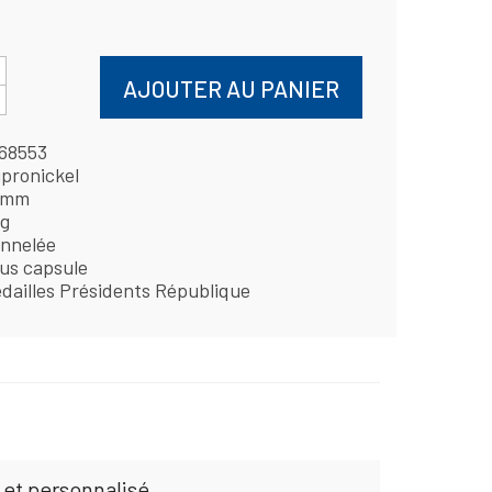
AJOUTER AU PANIER
68553
pronickel
 mm
 g
nnelée
us capsule
dailles Présidents République
 et personnalisé