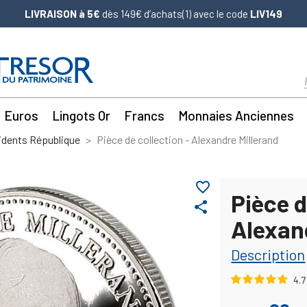
LIVRAISON à 5€
dès 149€ d’achats(1) avec le code
LIV149
Euros
Lingots Or
Francs
Monnaies Anciennes
idents République
Pièce de collection - Alexandre Millerand
favorite_border
Pièce d
share
Alexan
Description
4.7