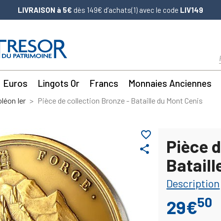
LIVRAISON à 5€
dès 149€ d’achats(1) avec le code
LIV149
Euros
Lingots Or
Francs
Monnaies Anciennes
léon Ier
Pièce de collection Bronze - Bataille du Mont Cenis
favorite_border
Pièce d
share
Bataill
Description
50
29€