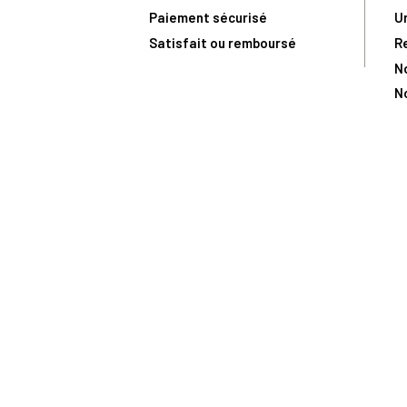
Paiement sécurisé
U
Satisfait ou remboursé
R
N
N
Toute comma
(1) Avec le code Privilège
LIV149
vous bénéficiez de