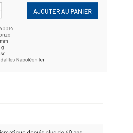
AJOUTER AU PANIER
40014
onze
 mm
 g
sse
dailles Napoléon Ier
mismatique depuis plus de 40 ans