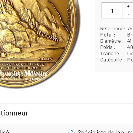
Référence
75
Métal
Br
Diamètre
41
Poids
40
Tranche
Li
Catégorie
Mé
ctionneur
lisé
Spécialiste de la nu