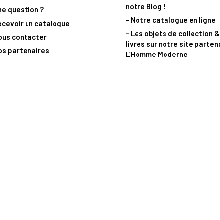
notre Blog !
ne question ?
- Notre catalogue en ligne
ecevoir un catalogue
- Les objets de collection &
ous contacter
livres sur notre site parten
os partenaires
L’Homme Moderne
nde est sujette à notre acceptation et livrable dans la limite des stocks 
 la livraison à 5 Euros dès 149 Euros d’achat, pour toute commande passée 
précommandes. Code non cumulable avec tout autre Code Privilège.
(a) 0 892 680 165 : 0,40€/min + prix d'un appel