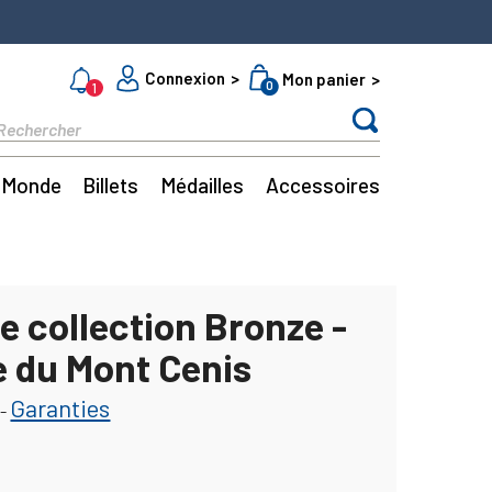
Connexion
Mon panier
0
1
Monde
Billets
Médailles
Accessoires
e collection Bronze -
e du Mont Cenis
Garanties
-