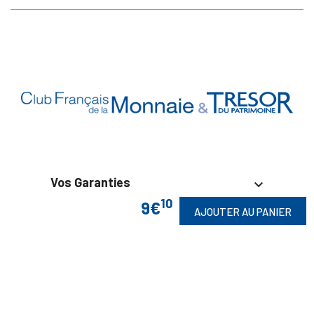
Vos Garanties

10
9€
AJOUTER AU PANIER
En Savoir Plus

Retrouvez Aussi
