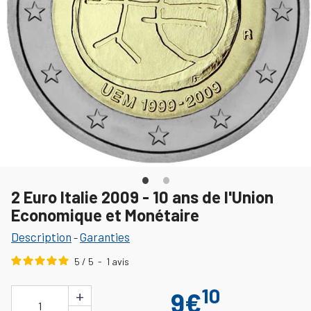
2 Euro Italie 2009 - 10 ans de l'Union
Economique et Monétaire
Description
Garanties
-
5
/
5
-
1
avis
10
+
9€
1