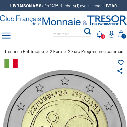
LIVRAISON à 5€
dès 149€ d’achats(1) avec le code
LIV149
1
0
Trésor du Patrimoine
2 Euro
2 Euro Programmes communs
favorite_border
share