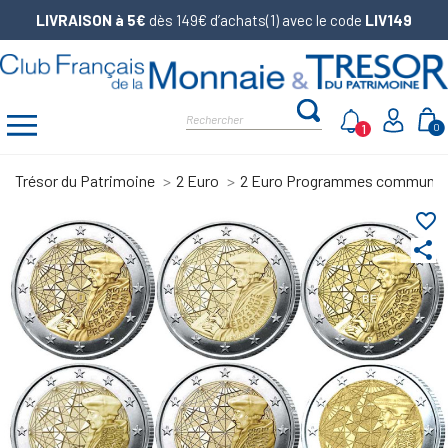
LIVRAISON à 5€
dès 149€ d’achats(1) avec le code
LIV149
1
0
Trésor du Patrimoine
2 Euro
2 Euro Programmes communs
favorite_border
share