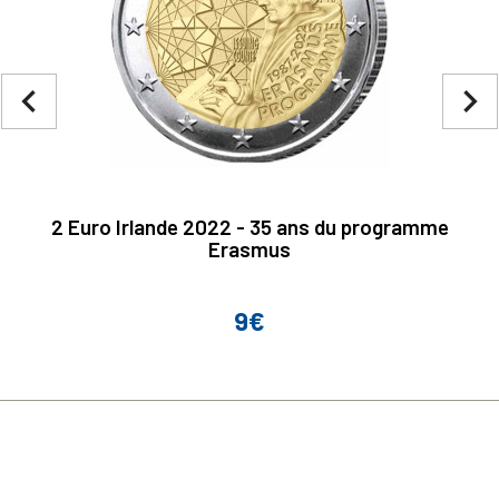
navigate_before
navigate_next
2 Euro Irlande 2022 - 35 ans du programme
Erasmus
9€
Prix