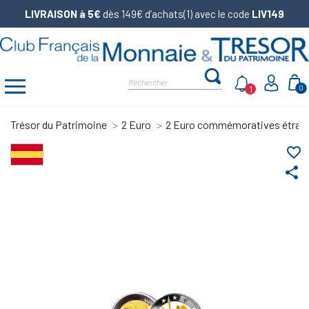
LIVRAISON à 5€
dès 149€ d’achats(1) avec le code
LIV149
1
0
Trésor du Patrimoine
2 Euro
2 Euro commémoratives étran
favorite_border
share