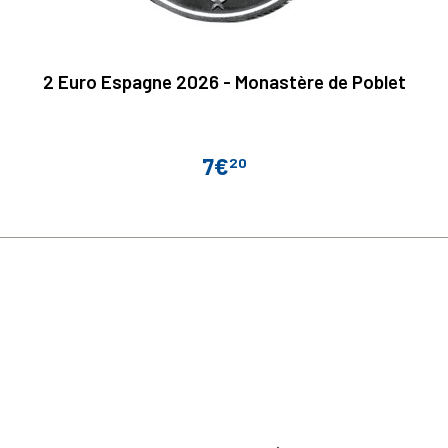
2 Euro Espagne 2026 - Monastère de Poblet
7€
20
Prix