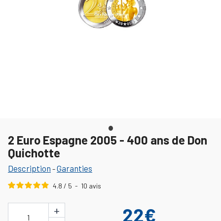
2 Euro Espagne 2005 - 400 ans de Don
Quichotte
Description
Garanties
-
4.8
/
5
-
10
avis
+
22€
1