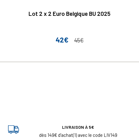
Lot 2 x 2 Euro Belgique BU 2025
42€
Prix
Prix de base
45€
LIVRAISON À 5€
dès 149€ d'achat(1) avec le code LIV149