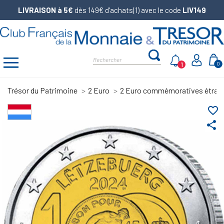
LIVRAISON à 5€
dès 149€ d’achats(1) avec le code
LIV149
1
0
Trésor du Patrimoine
2 Euro
2 Euro commémoratives étran
favorite_border
share