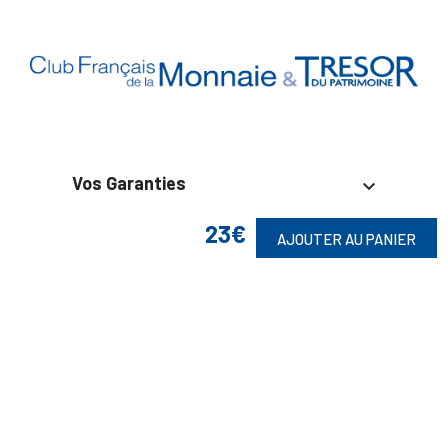
Vos Garanties

23€
En Savoir Plus

AJOUTER AU PANIER
Retrouvez Aussi

Suivez-Nous