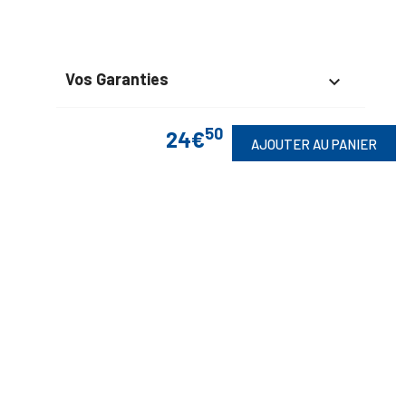
Vos Garanties

En Savoir Plus

50
24€
AJOUTER AU PANIER
Retrouvez Aussi

Suivez-Nous