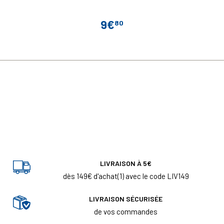
9€
80
Prix
LIVRAISON À 5€
dès 149€ d'achat(1) avec le code LIV149
LIVRAISON SÉCURISÉE
de vos commandes