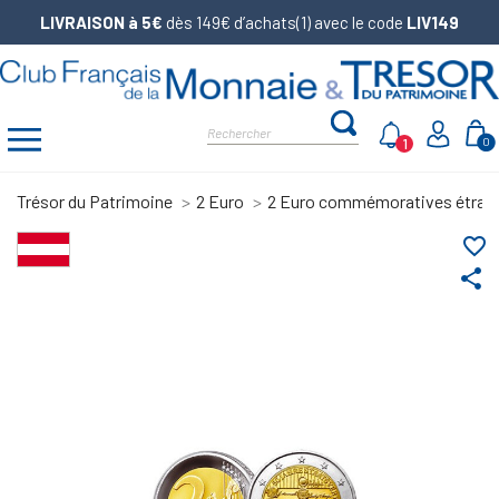
LIVRAISON à 5€
dès 149€ d’achats(1) avec le code
LIV149
1
0
Trésor du Patrimoine
2 Euro
2 Euro commémoratives étran
favorite_border
share