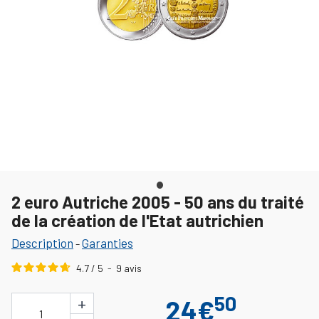
2 euro Autriche 2005 - 50 ans du traité
de la création de l'Etat autrichien
Description
Garanties
-
4.7
/
5
-
9
avis
50
+
24€
1