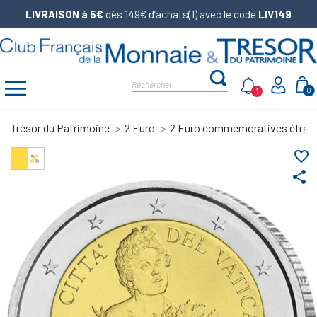
LIVRAISON à 5€
dès 149€ d’achats(1) avec le code
LIV149
1
0
Trésor du Patrimoine
2 Euro
2 Euro commémoratives étran
favorite_border
share