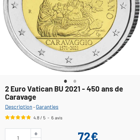
2 Euro Vatican BU 2021 - 450 ans de
Caravage
Description
Garanties
-
4.8
/
5
-
6
avis
+
72€
1