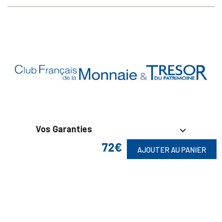
Vos Garanties

72€
AJOUTER AU PANIER
En Savoir Plus

Retrouvez Aussi
