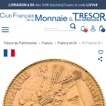
LIVRAISON à 5€
dès 149€ d’achats(1) avec le code
LIV149
1
0
Trésor du Patrimoine
Francs
Francs en Or
10 Francs Or Cé
favorite_border
share