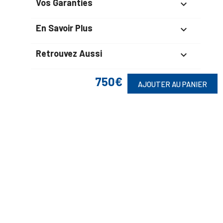
Vos Garanties

En Savoir Plus

Retrouvez Aussi

750€
AJOUTER AU PANIER
Suivez-Nous