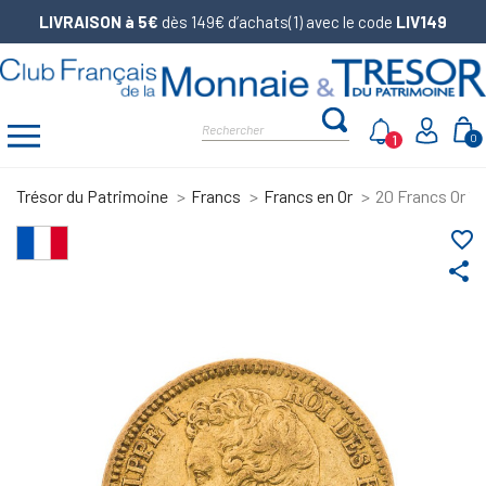
LIVRAISON à 5€
dès 149€ d’achats(1) avec le code
LIV149
1
0
Trésor du Patrimoine
Francs
Francs en Or
20 Francs Or 18
favorite_border
share