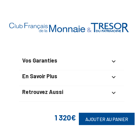
Vos Garanties

En Savoir Plus

Retrouvez Aussi

1 320€
AJOUTER AU PANIER
Suivez-Nous