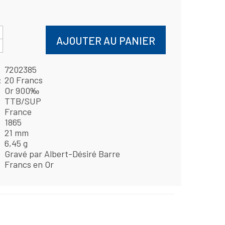
AJOUTER AU PANIER
7202385
20 Francs
Or 900‰
TTB/SUP
France
1865
21 mm
6,45 g
Gravé par Albert-Désiré Barre
Francs en Or