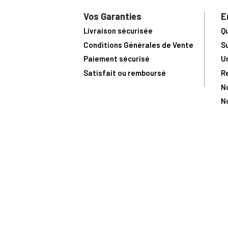
Vos Garanties
E
Livraison sécurisée
Q
Conditions Générales de Vente
S
Paiement sécurisé
U
Satisfait ou remboursé
R
N
N
Toute comma
(1) Avec le code Privilège
LIV149
vous bénéficiez de