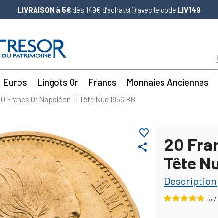
LIVRAISON à 5€
dès 149€ d’achats(1) avec le code
LIV149
Euros
Lingots Or
Francs
Monnaies Anciennes
20 Francs Or Napoléon III Tête Nue 1856 BB
favorite_border
20 Fran
share
Tête N
Description
5
/