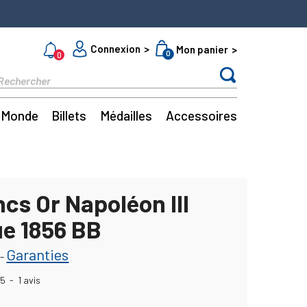
Connexion
Mon panier
0
0
Monde
Billets
Médailles
Accessoires
cs Or Napoléon III
ue 1856 BB
Garanties
-
5
-
1
avis