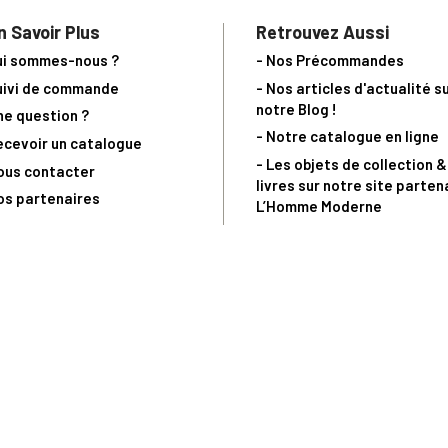
n Savoir Plus
Retrouvez Aussi
ui sommes-nous ?
- Nos Précommandes
uivi de commande
- Nos articles d'actualité s
notre Blog !
ne question ?
- Notre catalogue en ligne
ecevoir un catalogue
- Les objets de collection &
ous contacter
livres sur notre site parten
os partenaires
L’Homme Moderne
nde est sujette à notre acceptation et livrable dans la limite des stocks 
 la livraison à 5 Euros dès 149 Euros d’achat, pour toute commande passée 