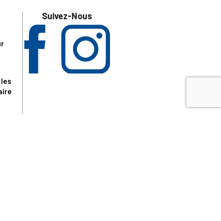
Suivez-Nous
ur
 les
aire
disponibles.
sur le site tresordupatrimoine.fr, hors produits en