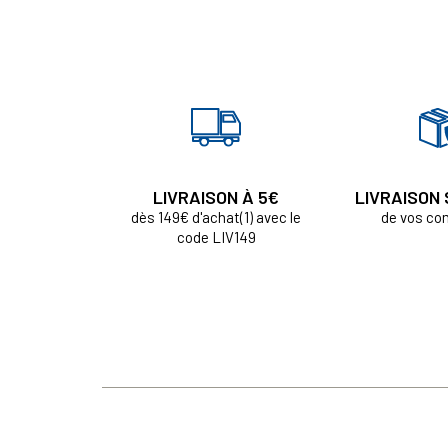
LIVRAISON À 5€
LIVRAISON
dès 149€ d'achat(1) avec le
de vos c
code LIV149