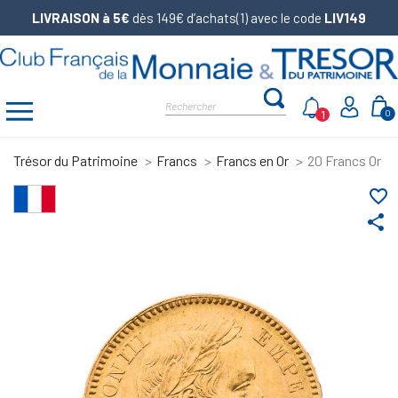
LIVRAISON à 5€
dès 149€ d’achats(1) avec le code
LIV149
1
0
Trésor du Patrimoine
Francs
Francs en Or
20 Francs Or Na
favorite_border
share