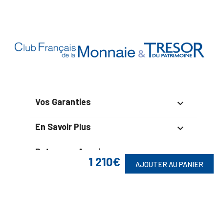
Vos Garanties

En Savoir Plus

Retrouvez Aussi

1 210€
AJOUTER AU PANIER
Suivez-Nous