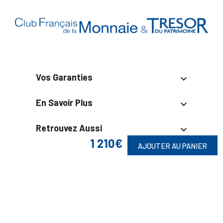
Vos Garanties

En Savoir Plus

Retrouvez Aussi

1 210€
AJOUTER AU PANIER
Suivez-Nous