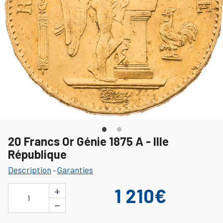
20 Francs Or Génie 1875 A - IIIe
République
Description
Garanties
-
+
1 210€
1
−