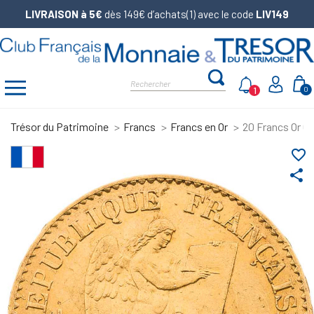
LIVRAISON à 5€
dès 149€ d’achats(1) avec le code
LIV149
1
0
Trésor du Patrimoine
Francs
Francs en Or
20 Francs Or Gé
favorite_border
share