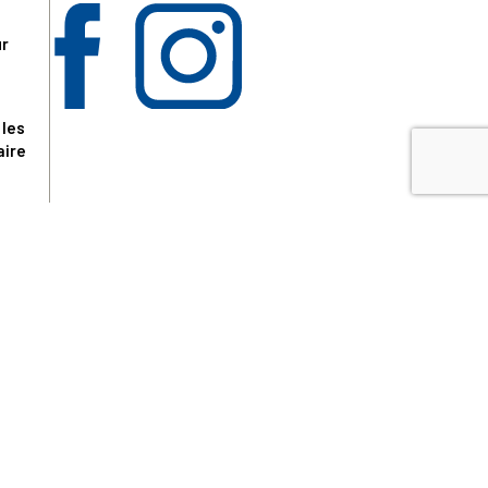
ur
 les
aire
disponibles.
sur le site tresordupatrimoine.fr, hors produits en