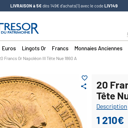
LIVRAISON à 5€
dès 149€ d’achats(1) avec le code
LIV149
Euros
Lingots Or
Francs
Monnaies Anciennes
20 Francs Or Napoléon III Tête Nue 1860 A
favorite_border
20 Fran
share
Tête N
Description
1 210€