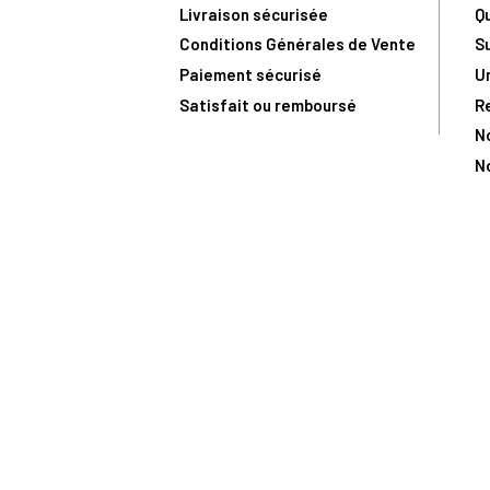
Livraison sécurisée
Q
Conditions Générales de Vente
S
Paiement sécurisé
U
Satisfait ou remboursé
R
N
N
Toute comma
(1) Avec le code Privilège
LIV149
vous bénéficiez de