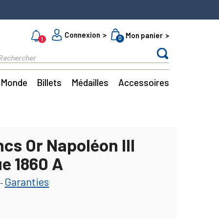
Connexion
Mon panier
0
1
Monde
Billets
Médailles
Accessoires
cs Or Napoléon III
ue 1860 A
Garanties
-