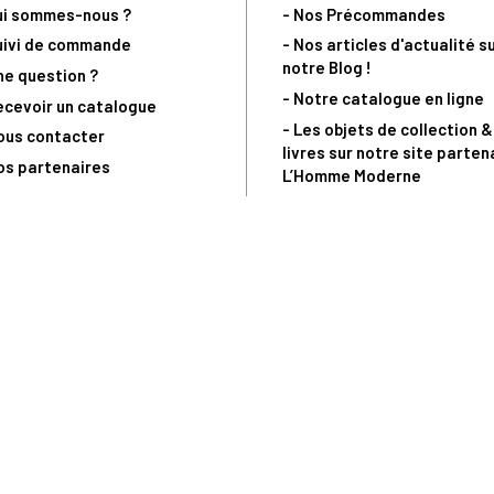
ui sommes-nous ?
- Nos Précommandes
uivi de commande
- Nos articles d'actualité s
notre Blog !
ne question ?
- Notre catalogue en ligne
ecevoir un catalogue
- Les objets de collection &
ous contacter
livres sur notre site parten
os partenaires
L’Homme Moderne
nde est sujette à notre acceptation et livrable dans la limite des stocks 
 la livraison à 5 Euros dès 149 Euros d’achat, pour toute commande passée 
précommandes. Code non cumulable avec tout autre Code Privilège.
(a) 0 892 680 165 : 0,40€/min + prix d'un appel