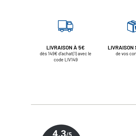
LIVRAISON À 5€
LIVRAISON
dès 149€ d'achat(1) avec le
de vos c
code LIV149