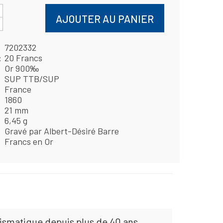
AJOUTER AU PANIER
7202332
20 Francs
Or 900‰
SUP TTB/SUP
France
1860
21 mm
6,45 g
Gravé par Albert-Désiré Barre
Francs en Or
mismatique depuis plus de 40 ans