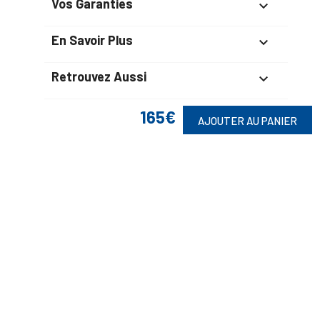
Vos Garanties

En Savoir Plus

Retrouvez Aussi

165€
AJOUTER AU PANIER
Suivez-Nous