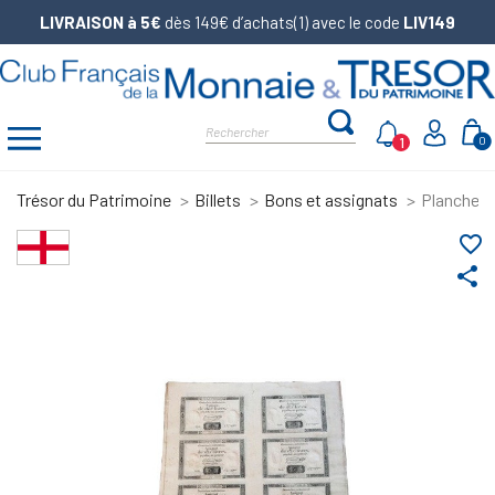
LIVRAISON à 5€
dès 149€ d’achats(1) avec le code
LIV149
1
0
Trésor du Patrimoine
Billets
Bons et assignats
Planche d
favorite_border
share