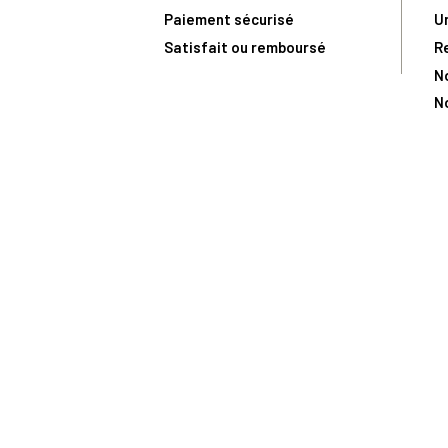
Paiement sécurisé
U
Satisfait ou remboursé
R
N
N
Toute comma
(1) Avec le code Privilège
LIV149
vous bénéficiez de