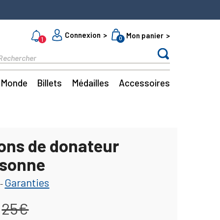
Connexion
Mon panier
0
1
Monde
Billets
Médailles
Accessoires
bons de donateur
ssonne
Garanties
-
25€