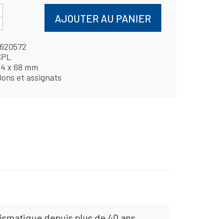
AJOUTER AU PANIER
1620572
SPL
94 x 68 mm
ons et assignats
mismatique depuis plus de 40 ans