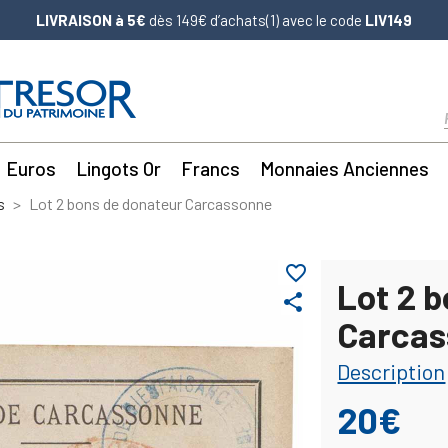
LIVRAISON à 5€
dès 149€ d’achats(1) avec le code
LIV149
Euros
Lingots Or
Francs
Monnaies Anciennes
s
Lot 2 bons de donateur Carcassonne
favorite_border
Lot 2 
share
Carca
Description
20€