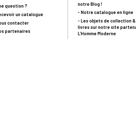
notre Blog !
ne question ?
- Notre catalogue en ligne
ecevoir un catalogue
- Les objets de collection &
ous contacter
livres sur notre site parten
os partenaires
L’Homme Moderne
nde est sujette à notre acceptation et livrable dans la limite des stocks 
 la livraison à 5 Euros dès 149 Euros d’achat, pour toute commande passée 
précommandes. Code non cumulable avec tout autre Code Privilège.
(a) 0 892 680 165 : 0,40€/min + prix d'un appel