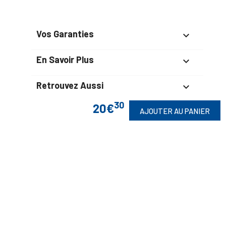
Vos Garanties

En Savoir Plus

Retrouvez Aussi

30
20€
AJOUTER AU PANIER
Suivez-Nous