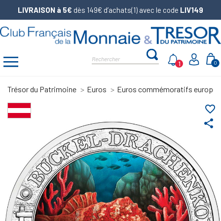
LIVRAISON à 5€
dès 149€ d’achats(1) avec le code
LIV149
1
0
Trésor du Patrimoine
Euros
Euros commémoratifs europé
favorite_border
share