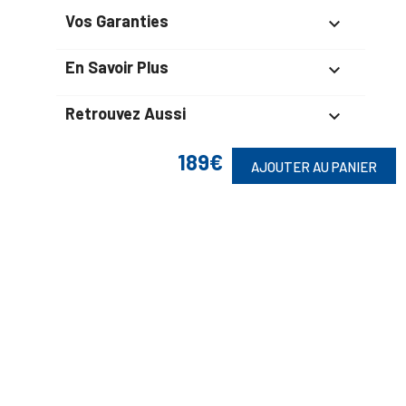
Vos Garanties

En Savoir Plus

Retrouvez Aussi

189€
AJOUTER AU PANIER
Suivez-Nous