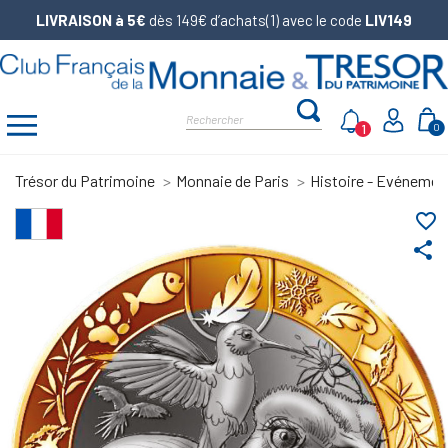
LIVRAISON à 5€
dès 149€ d’achats(1) avec le code
LIV149
1
0
Trésor du Patrimoine
Monnaie de Paris
Histoire - Evénemen
favorite_border
share