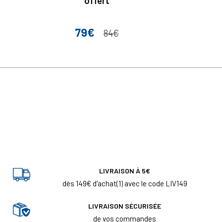
offert
79€
Prix
Prix de base
84€
LIVRAISON À 5€
dès 149€ d'achat(1) avec le code LIV149
LIVRAISON SÉCURISÉE
de vos commandes