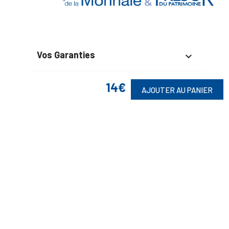
Vos Garanties

En Savoir Plus

14€
AJOUTER AU PANIER
Retrouvez Aussi

Suivez-Nous