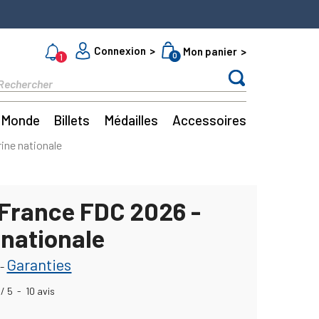
Connexion
Mon panier
0
1
Monde
Billets
Médailles
Accessoires
ine nationale
 France FDC 2026 -
 nationale
Garanties
-
/
5
-
10
avis