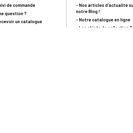
uivi de commande
- Nos articles d'actualité s
notre Blog !
ne question ?
- Notre catalogue en ligne
ecevoir un catalogue
- Les objets de collection &
ous contacter
livres sur notre site parten
os partenaires
L’Homme Moderne
nde est sujette à notre acceptation et livrable dans la limite des stocks 
 la livraison à 5 Euros dès 149 Euros d’achat, pour toute commande passée 
précommandes. Code non cumulable avec tout autre Code Privilège.
(a) 0 892 680 165 : 0,40€/min + prix d'un appel