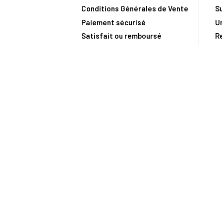
Conditions Générales de Vente
S
Paiement sécurisé
U
Satisfait ou remboursé
R
N
N
Toute comma
(1) Avec le code Privilège
LIV149
vous bénéficiez de