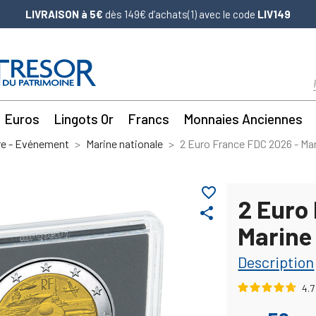
LIVRAISON à 5€
dès 149€ d’achats(1) avec le code
LIV149
Euros
Lingots Or
Francs
Monnaies Anciennes
re - Evénement
Marine nationale
2 Euro France FDC 2026 - Mar
favorite_border
2 Euro
share
Marine
Description
4.7