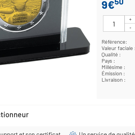
50
9€
Référence
Valeur faciale
Qualité
Pays
Millésime
Émission
Livraison
ctionneur
upport et son certificat
Un service de qualité