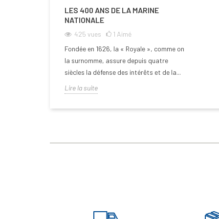
LES 400 ANS DE LA MARINE
NATIONALE
425
vues
1
Aimé
Fondée en 1626, la « Royale », comme on
la surnomme, assure depuis quatre
siècles la défense des intérêts et de la...
Lire la suite