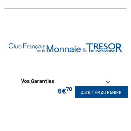
Vos Garanties

70
6€
AJOUTER AU PANIER
En Savoir Plus

Retrouvez Aussi
