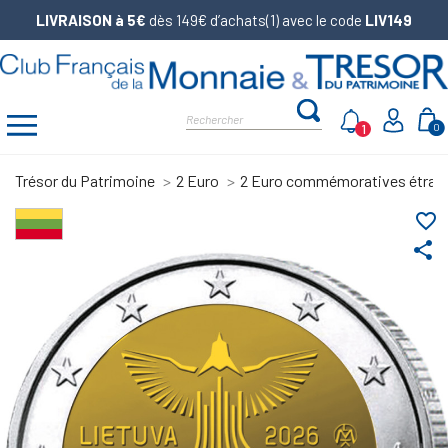
LIVRAISON à 5€
dès 149€ d’achats(1) avec le code
LIV149
1
0
Trésor du Patrimoine
2 Euro
2 Euro commémoratives étran
favorite_border
share