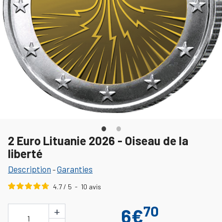
2 Euro Lituanie 2026 - Oiseau de la
liberté
Description
Garanties
-
4.7
/
5
-
10
avis
70
+
6€
1