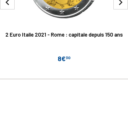
navigate_before
navigate_next
2 Euro Italie 2021 - Rome : capitale depuis 150 ans
8€
30
Prix