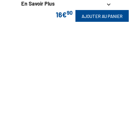
En Savoir Plus

90
16€
AJOUTER AU PANIER
Retrouvez Aussi

Suivez-Nous