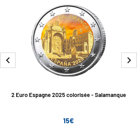
navigate_before
navigate_next
2 Euro Espagne 2025 colorisée - Salamanque
15€
Prix