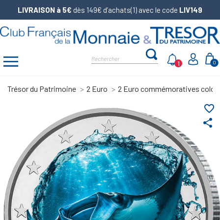
LIVRAISON à 5€
dès 149€ d’achats(1) avec le code
LIV149
1
0
Trésor du Patrimoine
2 Euro
2 Euro commémoratives color
favorite_border
share