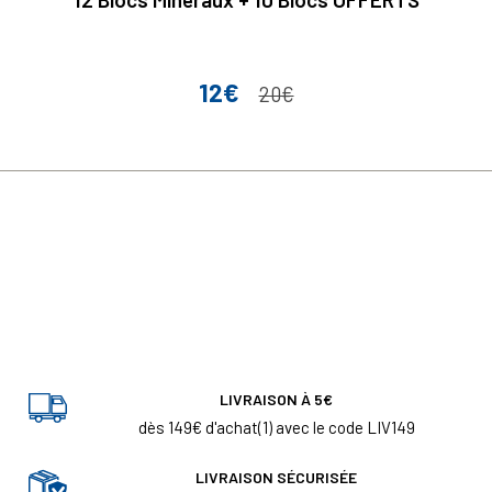
12€
Prix
Prix de base
20€
LIVRAISON À 5€
dès 149€ d'achat(1) avec le code LIV149
LIVRAISON SÉCURISÉE