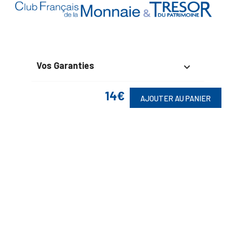
Vos Garanties

En Savoir Plus

14€
AJOUTER AU PANIER
Retrouvez Aussi

Suivez-Nous