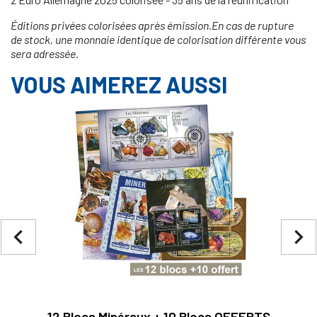
Éditions privées colorisées après émission.En cas de rupture
de stock, une monnaie identique de colorisation différente vous
sera adressée.
VOUS AIMEREZ AUSSI
navigate_before
navigate_next
12 Blocs Minéraux + 10 Blocs OFFERTS