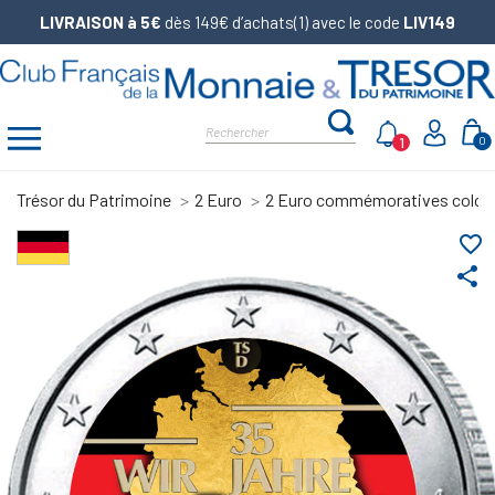
LIVRAISON à 5€
dès 149€ d’achats(1) avec le code
LIV149
1
0
Trésor du Patrimoine
2 Euro
2 Euro commémoratives color
favorite_border
share