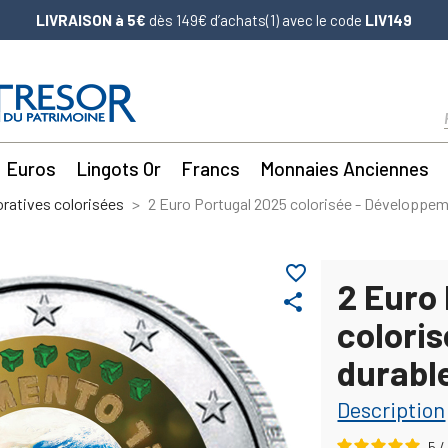
LIVRAISON à 5€
dès 149€ d’achats(1) avec le code
LIV149
Euros
Lingots Or
Francs
Monnaies Anciennes
atives colorisées
2 Euro Portugal 2025 colorisée - Développem
favorite_border
2 Euro
share
colori
durabl
Description
5
/