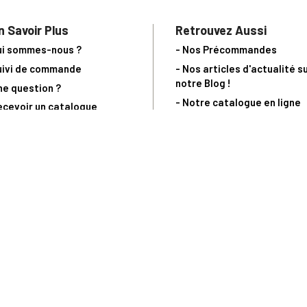
n Savoir Plus
Retrouvez Aussi
ui sommes-nous ?
- Nos Précommandes
uivi de commande
- Nos articles d'actualité s
notre Blog !
ne question ?
- Notre catalogue en ligne
ecevoir un catalogue
- Les objets de collection &
ous contacter
livres sur notre site parten
os partenaires
L’Homme Moderne
nde est sujette à notre acceptation et livrable dans la limite des stocks 