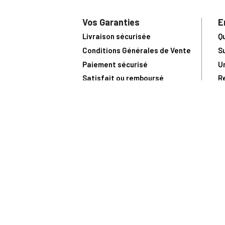
Vos Garanties
E
Livraison sécurisée
Q
Conditions Générales de Vente
S
Paiement sécurisé
U
Satisfait ou remboursé
R
N
N
Toute comma