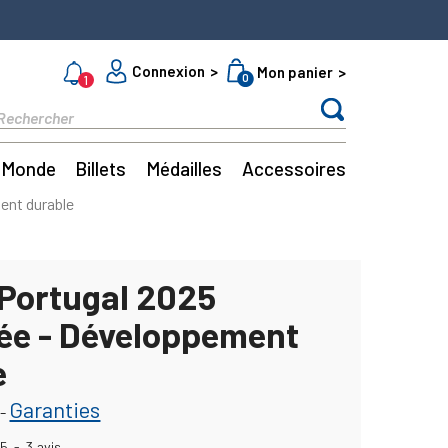
Connexion
Mon panier
0
1
Monde
Billets
Médailles
Accessoires
ent durable
 Portugal 2025
sée - Développement
e
Garanties
-
5
-
3
avis