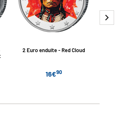
navigate_next
5
2 Euro enduite - Red Cloud
2 Euro Croa
t
- Ma
90
16€
Prix