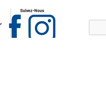
Suivez-Nous
ur
 les
aire
disponibles.