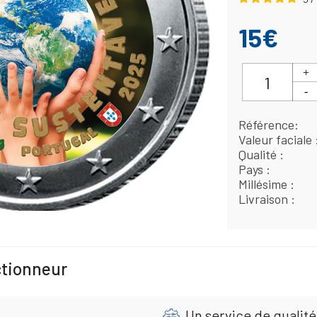
15€
Référence
Valeur faciale
Qualité
Pays
Millésime
Livraison
ctionneur
Un service de qualité