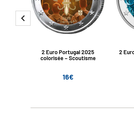
navigate_before
2 Euro Portugal 2025
2 Eur
colorisée – Scoutisme
16€
Prix