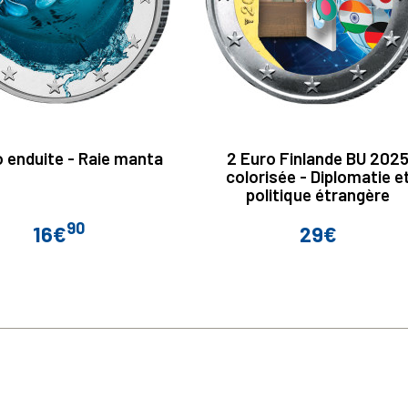
o enduite - Raie manta
2 Euro Finlande BU 202
colorisée - Diplomatie e
politique étrangère
90
16€
29€
Prix
Prix