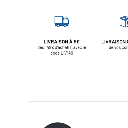
LIVRAISON À 5€
LIVRAISON
dès 149€ d'achat(1) avec le
de vos c
code LIV149