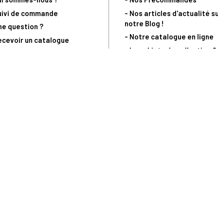
uivi de commande
- Nos articles d'actualité s
notre Blog !
ne question ?
- Notre catalogue en ligne
ecevoir un catalogue
- Les objets de collection &
ous contacter
livres sur notre site parten
os partenaires
L’Homme Moderne
nde est sujette à notre acceptation et livrable dans la limite des stocks 
 la livraison à 5 Euros dès 149 Euros d’achat, pour toute commande passée 
précommandes. Code non cumulable avec tout autre Code Privilège.
(a) 0 892 680 165 : 0,40€/min + prix d'un appel