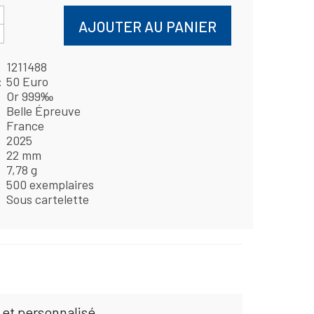
AJOUTER AU PANIER
1211488
50 Euro
Or 999‰
Belle Épreuve
France
2025
22 mm
7,78 g
500 exemplaires
Sous cartelette
 et personnalisé