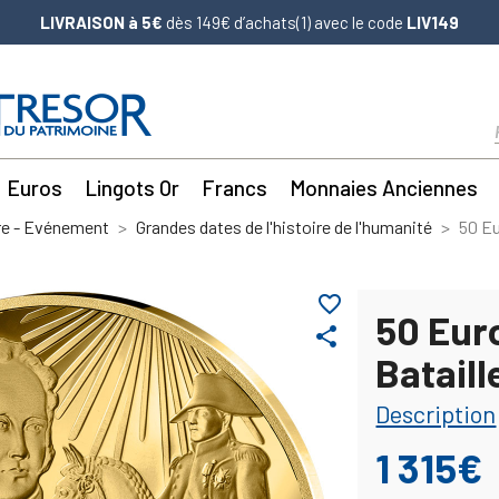
LIVRAISON à 5€
dès 149€ d’achats(1) avec le code
LIV149
Euros
Lingots Or
Francs
Monnaies Anciennes
re - Evénement
Grandes dates de l'histoire de l'humanité
50 Eu
favorite_border
50 Eur
share
Bataill
Description
1 315€