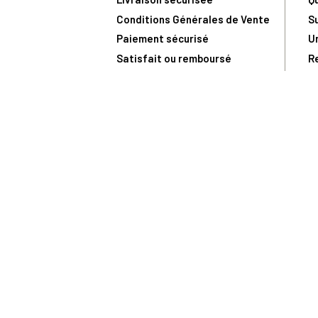
Conditions Générales de Vente
S
Paiement sécurisé
U
Satisfait ou remboursé
R
N
N
Toute comma
(1) Avec le code Privilège
LIV149
vous bénéficiez de