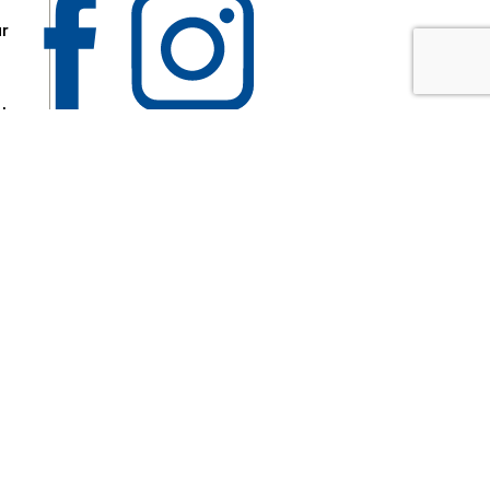
ur
 les
aire
disponibles.
sur le site tresordupatrimoine.fr, hors produits en