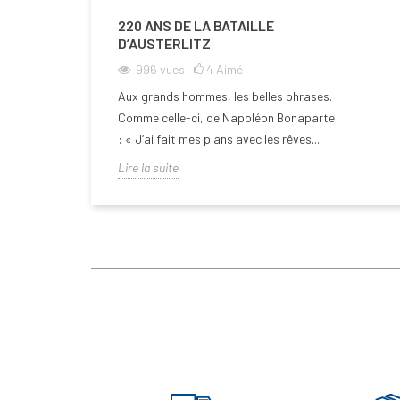
220 ANS DE LA BATAILLE
D’AUSTERLITZ
996
vues
4
Aimé
Aux grands hommes, les belles phrases.
Comme celle-ci, de Napoléon Bonaparte
: « J’ai fait mes plans avec les rêves...
Lire la suite