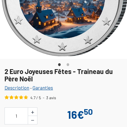
2 Euro Joyeuses Fêtes - Traineau du
Père Noël
Description
Garanties
-
4.7
/
5
-
3
avis
50
+
16€
1
−