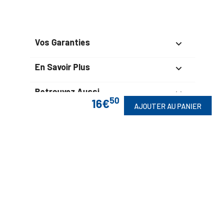
Vos Garanties

En Savoir Plus

Retrouvez Aussi

50
16€
AJOUTER AU PANIER
Suivez-Nous