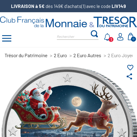
LIVRAISON à 5€
dès 149€ d’achats(1) avec le code
LIV149
1
0
Trésor du Patrimoine
2 Euro
2 Euro Autres
2 Euro Joyeuse
favorite_border
share