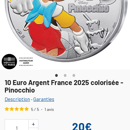
10 Euro Argent France 2025 colorisée -
Pinocchio
Description
Garanties
-
5
/
5
-
1
avis
+
20€
1