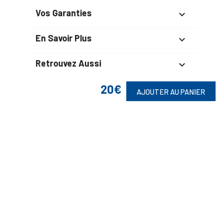
Vos Garanties

En Savoir Plus

Retrouvez Aussi

20€
AJOUTER AU PANIER
Suivez-Nous