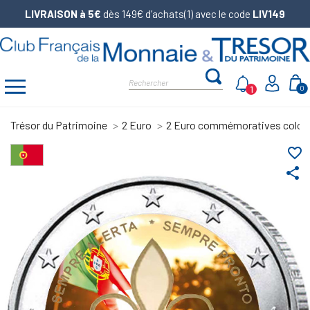
LIVRAISON à 5€
dès 149€ d’achats(1) avec le code
LIV149
1
0
Trésor du Patrimoine
2 Euro
2 Euro commémoratives color
favorite_border
share