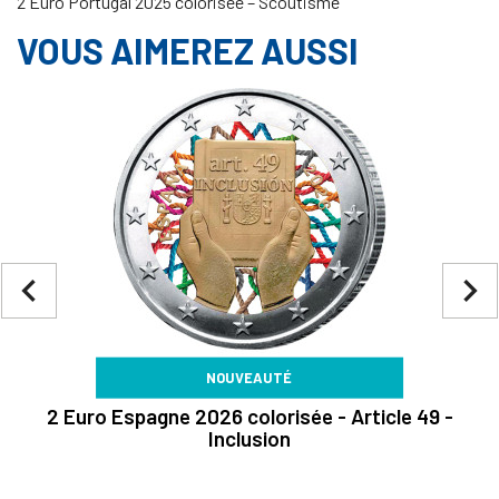
2 Euro Portugal 2025 colorisée – Scoutisme
VOUS AIMEREZ AUSSI
navigate_before
navigate_next
NOUVEAUTÉ
2 Euro Espagne 2026 colorisée - Article 49 -
Inclusion