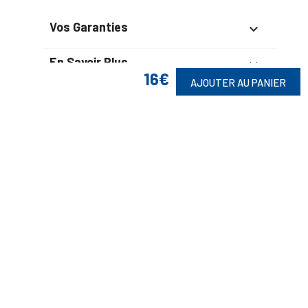
Vos Garanties

En Savoir Plus

16€
AJOUTER AU PANIER
Retrouvez Aussi

Suivez-Nous